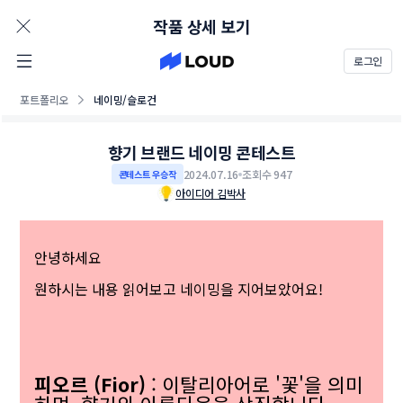
AD
작품 상세 보기
로그인
포트폴리오
네이밍/슬로건
향기 브랜드 네이밍 콘테스트
2024.07.16
조회수 947
콘테스트 우승작
아이디어 김박사
안녕하세요
원하시는 내용 읽어보고 네이밍을 지어보았어요!
피오르 (Fior)
: 이탈리아어로 '꽃'을 의미