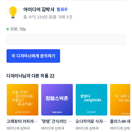
아이디어 김박사
팔로우
총 수익
230만 원
총 거래
5건
의뢰 가능
이 디자이너에게 문의하기
디자이너님의 다른 작품 22
고래장터 카피라이
'멍템' 간식라인 네
오더히어로 식자재 
플러스84 네
팅 공모전
이밍 콘테스트
PB 브랜드 네이밍 
콘테스트
아이디어 김박사
아이디어 김박사
아이디어 김박사
아이디어 김박