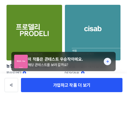
이 작품은 콘테스트 우승작이에요.
해당 콘테스트를 보러 갈까요?
농협목우촌 프리미엄 브랜드 네이
화장품 브랜드 네이밍 공모
밍 공모
꽃이되었다
DESIGNAL
가입하고 작품 더 보기