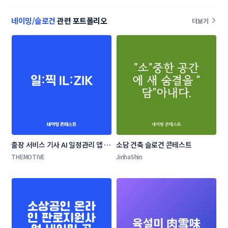
콘테스트
네이밍/슬로건
관련 포트폴리오
더보기
출장 서비스 기사 AI 일정관리 앱 네
소담 건축 슬로건 콘테스트
이밍 콘테스트
THEMOTIVE
JinhaShin