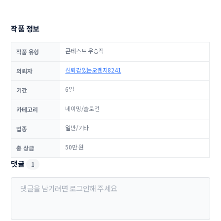
작품 정보
콘테스트 우승작
작품 유형
신뢰감있는오렌지8241
의뢰자
6일
기간
네이밍/슬로건
카테고리
일반/기타
업종
50만 원
총 상금
댓글
1