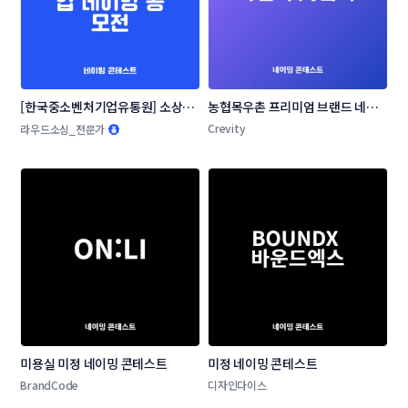
[한국중소벤처기업유통원] 소상공
농협목우촌 프리미엄 브랜드 네이
인 온라인 판로지원사업 네이밍 공
밍 공모
Crevity
라우드소싱_전문가
모전
미용실 미정 네이밍 콘테스트
미정 네이밍 콘테스트
BrandCode
디자인다이스