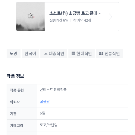
소소로(作) 소금빵 로고 콘테스
트
진행기간 6일
참여작 42개
노랑
한국어
🧢 대중적인
🏢 현대적인
🏰 전통적인
작품 정보
콘테스트 참여작품
작품 유형
꼬블랑
의뢰자
6일
기간
로고/브랜딩
카테고리