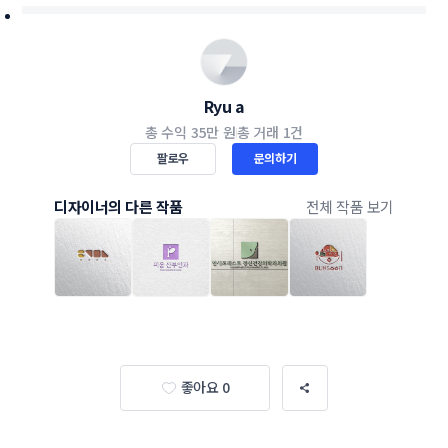
Ryu a
총 수익
35만 원
총 거래
1건
팔로우
문의하기
디자이너의 다른 작품
전체 작품 보기
좋아요 0