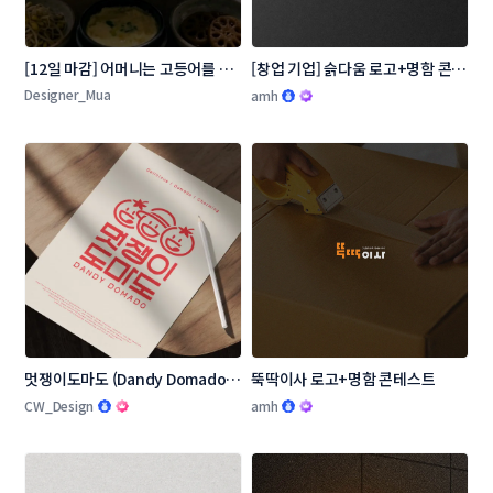
[12일 마감] 어머니는 고등어를 로
[창업 기업] 슭다움 로고+명함 콘테
고 콘테스트
스트
Designer_Mua
amh
멋쟁이도마도 (Dandy Domado 
뚝딱이사 로고+명함 콘테스트
로고 콘테스트
CW_Design
amh