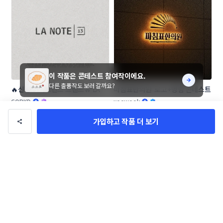
이 작품은 콘테스트 참여작이에요.
다른 출품작도 보러 갈까요?
🔥신생 프래그런스 브랜드🔥 LA 
마침표한의원  로고+명함 콘테스트
NOTE13 로고 콘테스트
CORKD
xoowook
가입하고 작품 더 보기