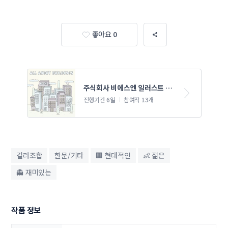
좋아요 0
주식회사 비에스엔 일러스트 콘
테스트
진행기간 6일
참여작 13개
컬러조합
한문/기타
🏢 현대적인
👶 젊은
👻 재미있는
작품 정보