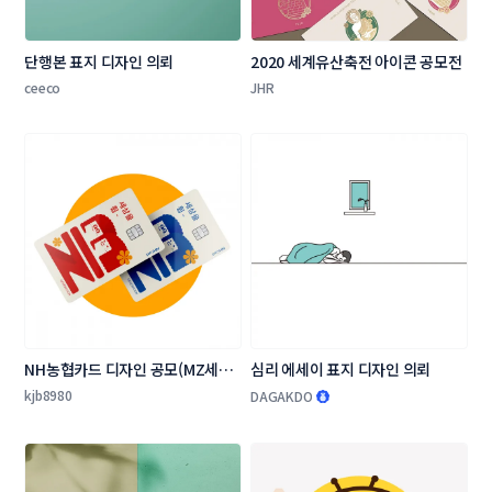
단행본 표지 디자인 의뢰
2020 세계유산축전 아이콘 공모전
ceeco
JHR
NH농협카드 디자인 공모(MZ세대 
심리 에세이 표지 디자인 의뢰
타겟 상품 카드 플레이트 디자인)
kjb8980
DAGAKDO