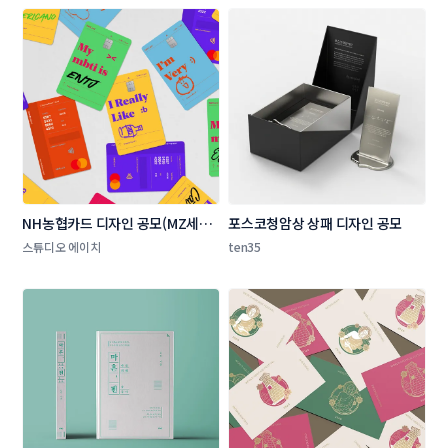
NH농협카드 디자인 공모(MZ세대 
포스코청암상 상패 디자인 공모 
타겟 상품 카드 플레이트 디자인)
스튜디오 에이치
ten35