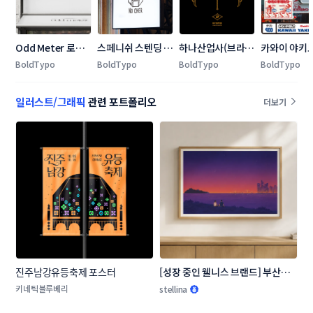
Odd Meter 로고 
스페니쉬 스텐딩 펍 
하나산업사(브라마
카와이 야키
콘테스트
노 체어(의자가 없
골프) 일러스트 콘
랜딩 콘테스
BoldTypo
BoldTypo
BoldTypo
BoldTypo
다) 로고 콘테스트
테스트
일러스트/그래픽
관련 포트폴리오
더보기
진주남강유등축제 포스터
[성장 중인 웰니스 브랜드] 부산의 
장소, 순간을 담은 일러스트 3종
키네틱블루베리
stellina