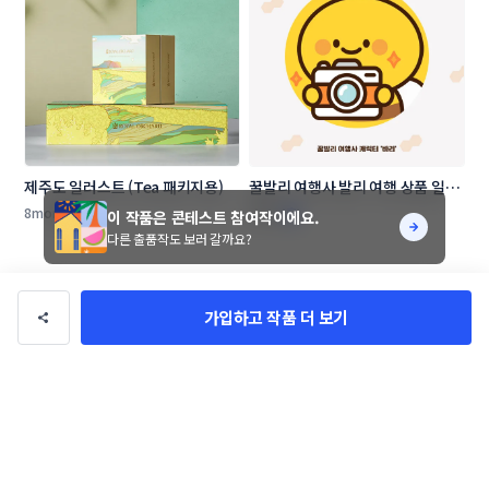
제주도 일러스트 (Tea 패키지용)
꿀발리 여행사 발리 여행 상품 일러
스트 디자인 의뢰
8monkey
dano
이 작품은 콘테스트 참여작이에요.
다른 출품작도 보러 갈까요?
작품 전체보기(18,911)
가입하고 작품 더 보기
회사정보