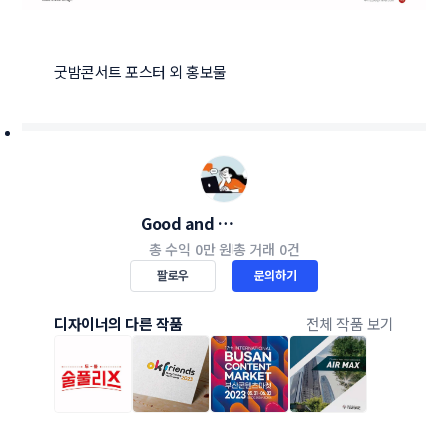
굿밤콘서트 포스터 외 홍보물 
Good and 
Good_design
총 수익
0만 원
총 거래
0건
팔로우
문의하기
디자이너의 다른 작품
전체 작품 보기