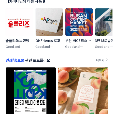
디자이너님의 다른 작품 9
술풀리쓰 브랜딩
OKFriends 로고
부산 MICE 페스티
3단 브로슈어
벌
Good and 
Good and 
Good and 
Good and 
Good_design
Good_design
Good_design
Good_desig
인쇄/홍보물
관련 포트폴리오
더보기