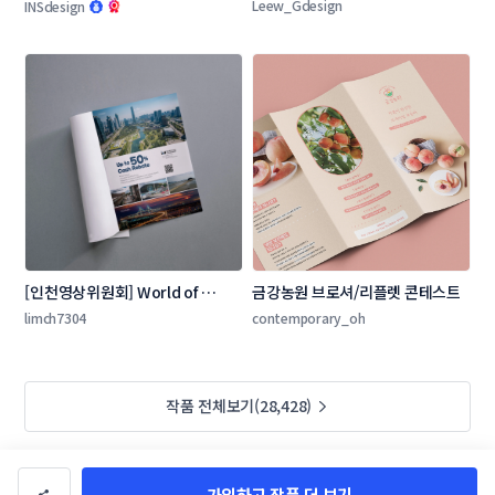
테스트
콘테스트
Leew_Gdesign
INSdesign
[인천영상위원회] World of 
금강농원 브로셔/리플렛 콘테스트
Locations 잡지 광고 콘테스트
limch7304
contemporary_oh
작품 전체보기(28,428)
가입하고 작품 더 보기