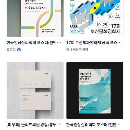
한국임상심리학회 포스터/전단지 
17회 부산평화영화제 공식 포스터 
콘테스트
공모
키네틱블루베리
멜로디
[피부과] 클리프의원 명함/봉투 콘
한국임상심리학회 포스터/전단지 