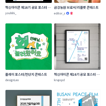
혁신아이콘 제16기 공모 포스터 디
금강농원 브로셔/리플렛 콘테스트
자인 콘테스트
youhihi_
editor_s
플레이 포스터/전단지 콘테스트
혁신아이콘 제16기 공모 포스터 디
자인 콘테스트
designLeo
krupspd