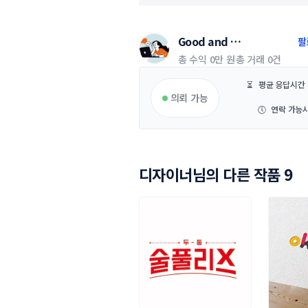
Good and 
팔
Good_design
총 수익
0만 원
총 거래
0건
⏳
평균 응답시간
의뢰 가능
🕔
연락 가능
디자이너님의 다른 작품 9