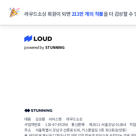
라우드소싱 회원이 되면
211만 개의 작품
을 더 감상할 수 
powered by
STUNNING
대표
김승환
서비스명
라우드소싱
사업자번호
120-87-69298
통신판매
제2011-서울강남-01864
직업
주소
서울특별시 강남구 선릉로 636, 키스톤빌딩 3층 302호(삼성동)
본 사이트에 게시된 디자이너 및 의뢰기업 정보가 무단으로 수집되는 것을 거