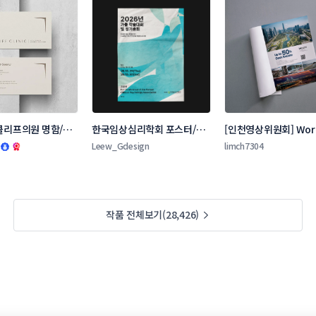
 클리프의원 명함/봉
한국임상심리학회 포스터/전
[인천영상위원회] World
트
단지 콘테스트
Locations 잡지 광고
Leew_Gdesign
limch7304
트
작품 전체보기(28,426)