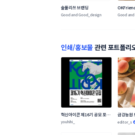
술풀리쓰 브랜딩
OKFrien
Good and Good_design
Good and
인쇄/홍보물
관련 포트폴리
혁신아이콘 제16기 공모 포스
금강농원 
터 디자인 콘테스트
스트
youhihi_
editor_s