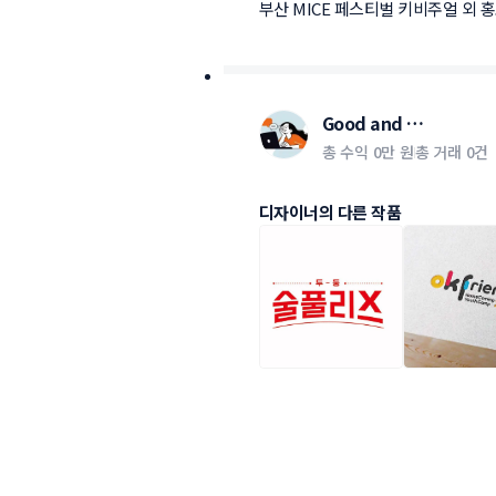
부산 MICE 페스티벌 키비주얼 외 
Good and 
Good_design
총 수익
0만 원
총 거래
0건
디자이너의 다른 작품