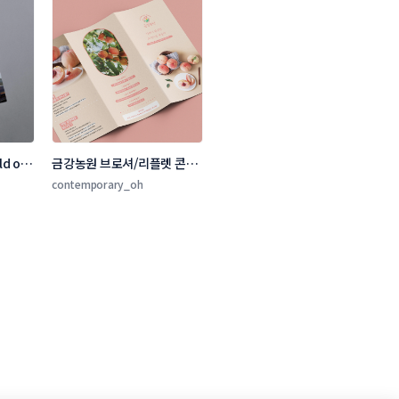
 of 
금강농원 브로셔/리플렛 콘테
 콘테스
스트
contemporary_oh