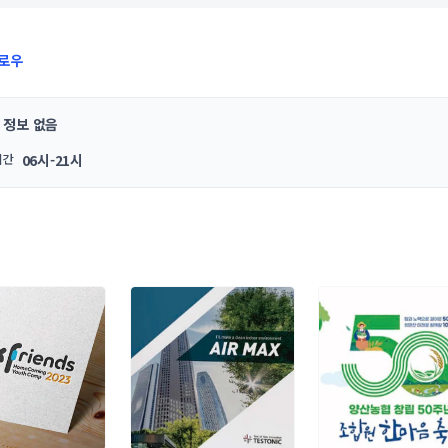
로우
정보 없음
시간
06시-21시