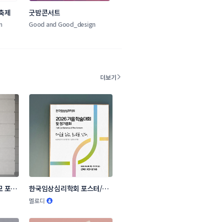
 축제
굿밤콘서트
n
Good and Good_design
더보기
모 포스
한국임상심리학회 포스터/전
단지 콘테스트
멜로디