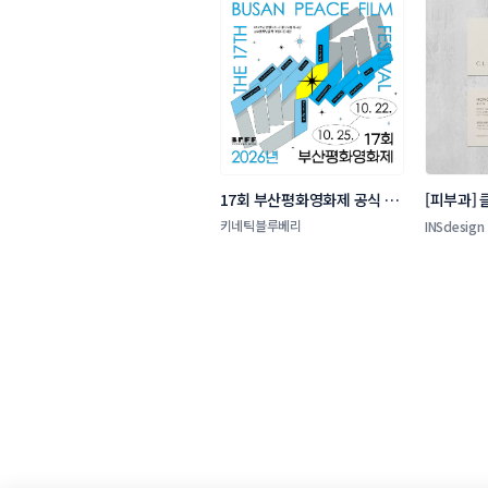
17회 부산평화영화제 공식 포
[피부과]
스터 공모
투 콘테스
키네틱블루베리
INSdesign