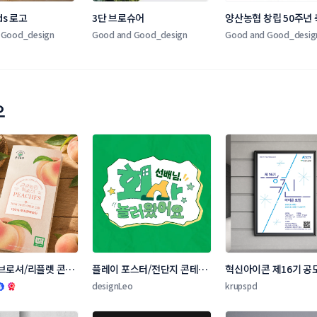
ds 로고
3단 브로슈어
양산농협 창립 50주년
 Good_design
Good and Good_design
Good and Good_desig
오
브로셔/리플렛 콘테
플레이 포스터/전단지 콘테스
혁신아이콘 제16기 공
트
터 디자인 콘테스트
designLeo
krupspd