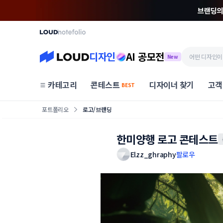
디자인
AI 공모전
New
카테고리
콘테스트
디자이너 찾기
고객
BEST
포트폴리오
로고/브랜딩
한미양행 로고 콘테스트
Elzz_ghraphy
팔로우