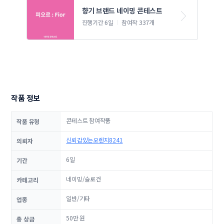
향기 브랜드 네이밍 콘테스트
진행기간 6일
참여작 337개
작품 정보
콘테스트 참여작품
작품 유형
신뢰감있는오렌지8241
의뢰자
6일
기간
네이밍/슬로건
카테고리
일반/기타
업종
50만 원
총 상금