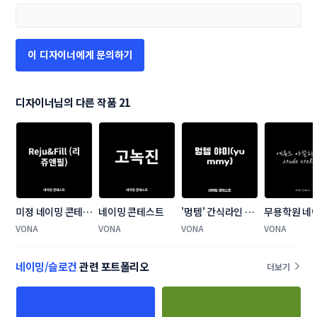
이 디자이너에게 문의하기
디자이너님의 다른 작품 21
미정 네이밍 콘테스
네이밍 콘테스트
'멍템' 간식라인 네
무용학원 네
트
이밍 콘테스트
테스트
VONA
VONA
VONA
VONA
네이밍/슬로건
관련 포트폴리오
더보기