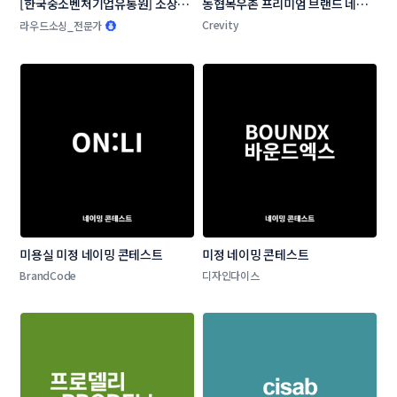
[한국중소벤처기업유통원] 소상공
농협목우촌 프리미엄 브랜드 네이
인 온라인 판로지원사업 네이밍 공
밍 공모
Crevity
라우드소싱_전문가
모전
미용실 미정 네이밍 콘테스트
미정 네이밍 콘테스트
BrandCode
디자인다이스