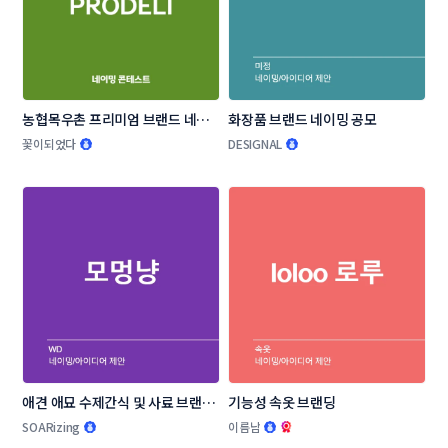
농협목우촌 프리미엄 브랜드 네이
화장품 브랜드 네이밍 공모
밍 공모
꽃이되었다
DESIGNAL
애견 애묘 수제간식 및 사료 브랜드 
기능성 속옷 브랜딩
작명부탁드립니다.
SOARizing
이름남