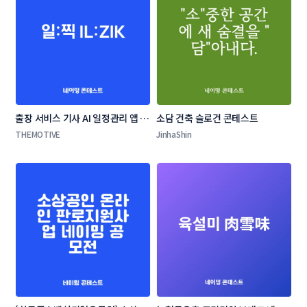
출장 서비스 기사 AI 일정관리 앱 네
소담 건축 슬로건 콘테스트
이밍 콘테스트
THEMOTIVE
JinhaShin