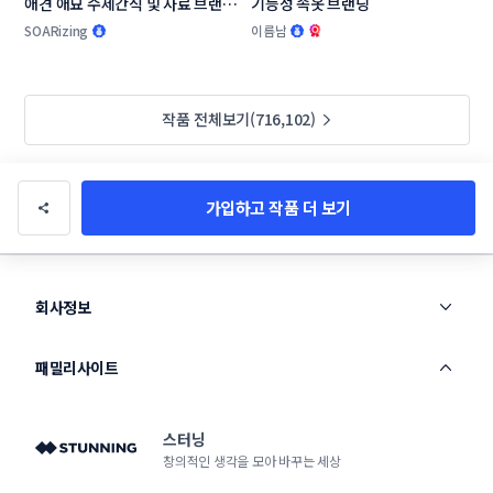
애견 애묘 수제간식 및 사료 브랜드 
기능성 속옷 브랜딩
작명부탁드립니다.
SOARizing
이름남
작품 전체보기(716,102)
가입하고 작품 더 보기
회사정보
패밀리사이트
스터닝
창의적인 생각을 모아 바꾸는 세상