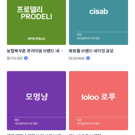
농협목우촌 프리미엄 브랜드 네이
화장품 브랜드 네이밍 공모
밍 공모
꽃이되었다
DESIGNAL