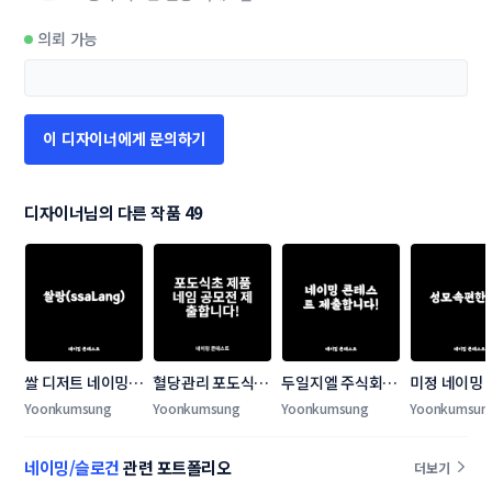
의뢰 가능
이 디자이너에게 문의하기
디자이너님의 다른 작품 49
쌀 디저트 네이밍 
혈당관리 포도식초 
두일지엘 주식회사 
미정 네이밍
콘테스트 네이밍 콘
제품네임 공모전
네이밍 콘테스트
트
Yoonkumsung
Yoonkumsung
Yoonkumsung
Yoonkumsun
테스트
네이밍/슬로건
관련 포트폴리오
더보기