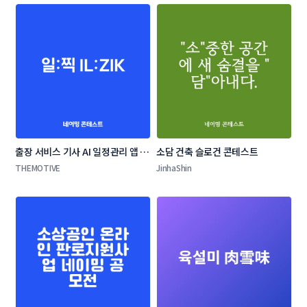
출장 서비스 기사 AI 일정관리 앱 네
소담 건축 슬로건 콘테스트
이밍 콘테스트
THEMOTIVE
JinhaShin