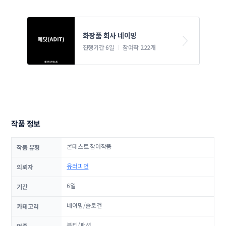
화장품 회사 네이밍 
진행기간 6일
참여작 222개
작품 정보
콘테스트 참여작품
작품 유형
유러피언
의뢰자
6일
기간
네이밍/슬로건
카테고리
뷰티/패션
업종