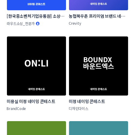
[한국중소벤처기업유통원] 소상공
농협목우촌 프리미엄 브랜드 네이
인 온라인 판로지원사업 네이밍 공
밍 공모
Crevity
라우드소싱_전문가
모전
미용실 미정 네이밍 콘테스트
미정 네이밍 콘테스트
BrandCode
디자인다이스