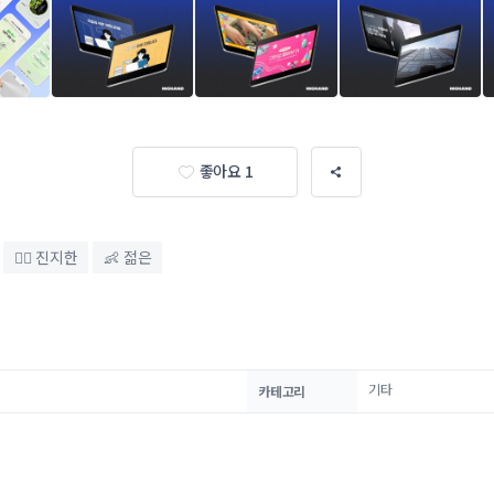
좋아요 1
💂‍♀️ 진지한
👶 젊은
기타
카테고리