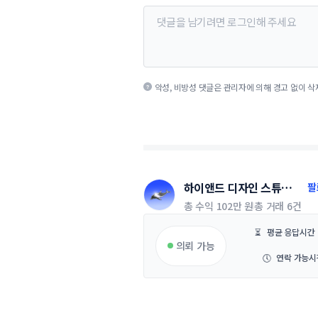
악성, 비방성 댓글은 관리자에 의해 경고 없이 삭
하이앤드 디자인 스튜디
팔
오
총 수익
102만 원
총 거래
6건
⏳
평균 응답시간
의뢰 가능
🕔
연락 가능시