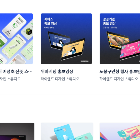
 어성초 산뜻 스킨 
위마케팅 홍보영상
도봉구민청 행사 홍보
틱  │ 하이앤드 디
자인 스튜디오
하이앤드 디자인 스튜디오
하이앤드 디자인 스튜디오
디오