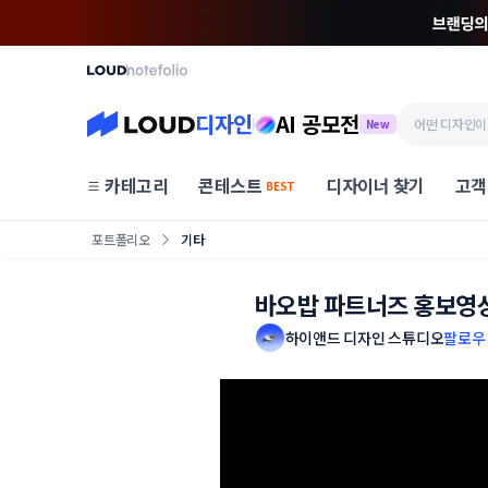
디자인
AI 공모전
New
카테고리
콘테스트
디자이너 찾기
고객
BEST
포트폴리오
기타
바오밥 파트너즈 홍보영
하이앤드 디자인 스튜디오
팔로우