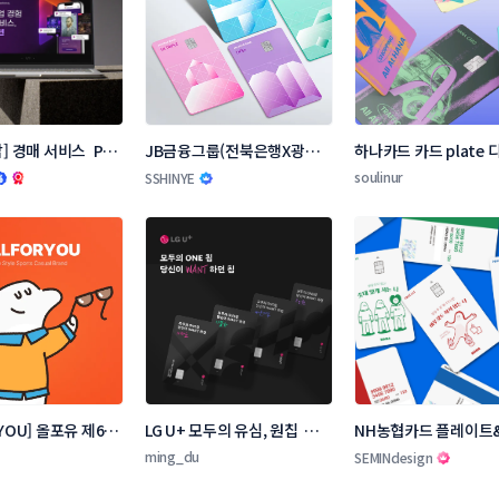
] 경매 서비스  PPT 
JB금융그룹(전북은행X광주은
하나카드 카드 plate 
테스트
행) 카드 디자인 콘테스트
콘테스트
soulinur
SSHINYE
YOU] 올포유 제6회 
LG U+ 모두의 유심, 원칩  디자
NH농협카드 플레이트
&캐릭터 디자인 공
인 공모
커 디자인 콘테스트
ming_du
SEMINdesign