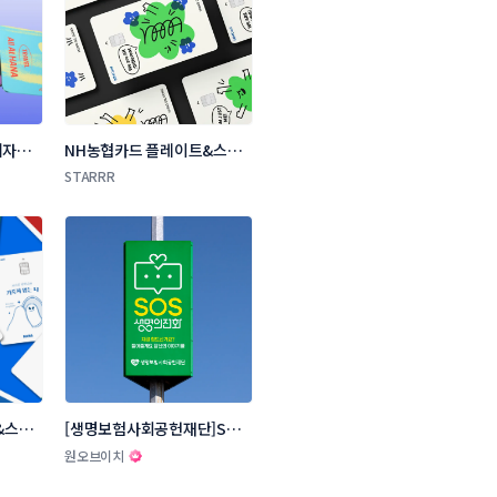
디자인 
NH농협카드 플레이트&스티
커 디자인 콘테스트
STARRR
&스티
[생명보험사회공헌재단]SOS
생명의전화 디자인 리뉴얼 공
원오브이치
모전