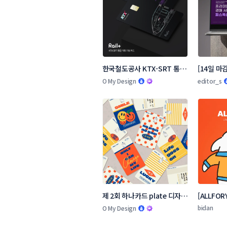
한국철도공사 KTX-SRT 통합
[14일 마감
개통기념 교통카드 디자인 콘
소개서 콘
O My Design
editor_s
테스트
제 2회 하나카드 plate 디자인 
[ALLFOR
공모전
굿즈 심볼
bidan
O My Design
모전