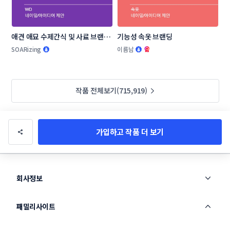
애견 애묘 수제간식 및 사료 브랜드 
기능성 속옷 브랜딩
작명부탁드립니다.
SOARizing
이름남
작품 전체보기(715,919)
가입하고 작품 더 보기
회사정보
패밀리사이트