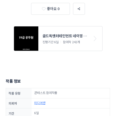
좋아요 0
골드독엔터테인먼트 네이밍 콘
테스트
진행기간 6일
참여작 242개
작품 정보
콘테스트 참여작품
작품 유형
미디어캔
의뢰자
6일
기간