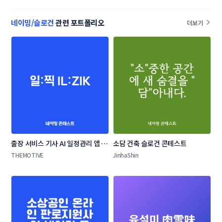
테스트
네이밍/슬로건
관련 포트폴리오
더보기
출장 서비스 기사 AI 일정관리 앱 네
소담 건축 슬로건 콘테스트
이밍 콘테스트
THEMOTIVE
JinhaShin