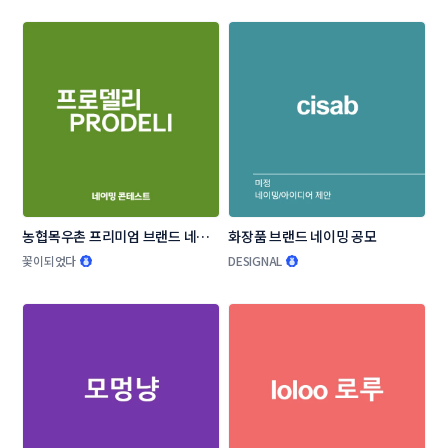
농협목우촌 프리미엄 브랜드 네이
화장품 브랜드 네이밍 공모
밍 공모
꽃이되었다
DESIGNAL