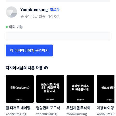
Yoonkumsung
팔로우
총 수익
0만 원
총 거래
0건
의뢰 가능
이 디자이너에게 문의하기
디자이너님의 다른 작품 49
쌀 디저트 네이밍 
혈당관리 포도식초 
두일지엘 주식회사 
미정 네이밍
콘테스트 네이밍 콘
제품네임 공모전
네이밍 콘테스트
트
Yoonkumsung
Yoonkumsung
Yoonkumsung
Yoonkumsun