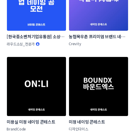
[한국중소벤처기업유통원] 소상공
농협목우촌 프리미엄 브랜드 네이
인 온라인 판로지원사업 네이밍 공
밍 공모
Crevity
라우드소싱_전문가
모전
미용실 미정 네이밍 콘테스트
미정 네이밍 콘테스트
BrandCode
디자인다이스