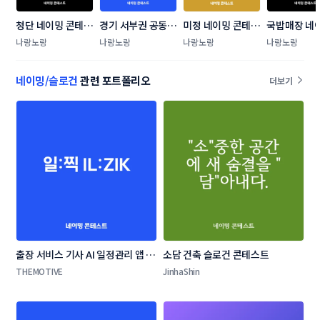
청단 네이밍 콘테스
경기 서부권 공동 
미정 네이밍 콘테스
국밥매장 네
트
관광브랜드 슬로건 
트
테스트
나랑노랑
나랑노랑
나랑노랑
나랑노랑
공모전
네이밍/슬로건
관련 포트폴리오
더보기
출장 서비스 기사 AI 일정관리 앱 네
소담 건축 슬로건 콘테스트
이밍 콘테스트
THEMOTIVE
JinhaShin