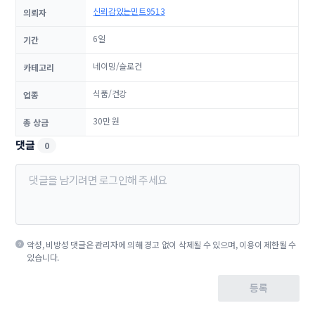
신뢰감있는민트9513
의뢰자
6일
기간
네이밍/슬로건
카테고리
식품/건강
업종
30만 원
총 상금
댓글
0
악성, 비방성 댓글은 관리자에 의해 경고 없이 삭제될 수 있으며, 이용이 제한될 수
있습니다.
등록