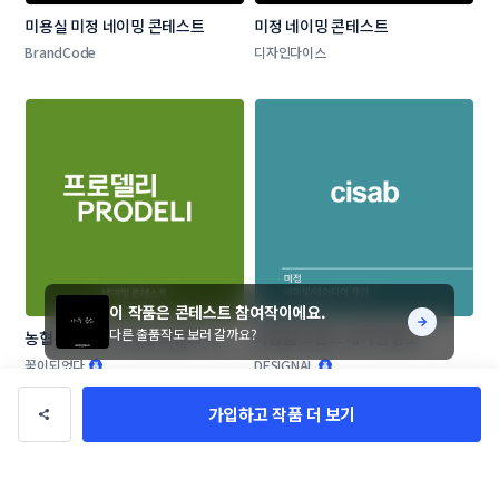
미용실 미정 네이밍 콘테스트
미정 네이밍 콘테스트
BrandCode
디자인다이스
이 작품은 콘테스트 참여작이에요.
다른 출품작도 보러 갈까요?
농협목우촌 프리미엄 브랜드 네이
화장품 브랜드 네이밍 공모
밍 공모
꽃이되었다
DESIGNAL
가입하고 작품 더 보기