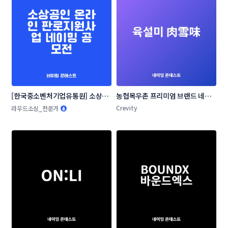
[한국중소벤처기업유통원] 소상공
농협목우촌 프리미엄 브랜드 네이
인 온라인 판로지원사업 네이밍 공
밍 공모
Crevity
라우드소싱_전문가
모전