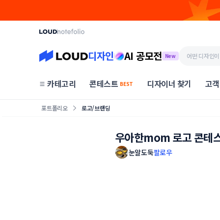
디자인
AI 공모전
New
카테고리
콘테스트
디자이너 찾기
고객
BEST
포트폴리오
로고/브랜딩
우아한mom 로고 콘테
눈알도둑
팔로우