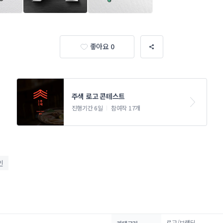
좋아요 0
주색 로고 콘테스트
진행기간 6일
참여작 17개
인
로고/브랜딩