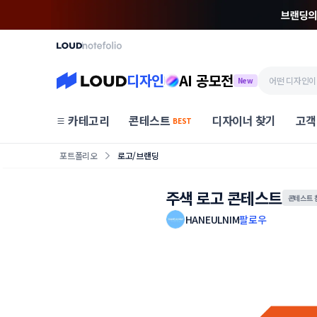
디자인
AI 공모전
New
카테고리
콘테스트
디자이너 찾기
고객
BEST
포트폴리오
로고/브랜딩
주색 로고 콘테스트
콘테스트 
HANEULNIM
팔로우