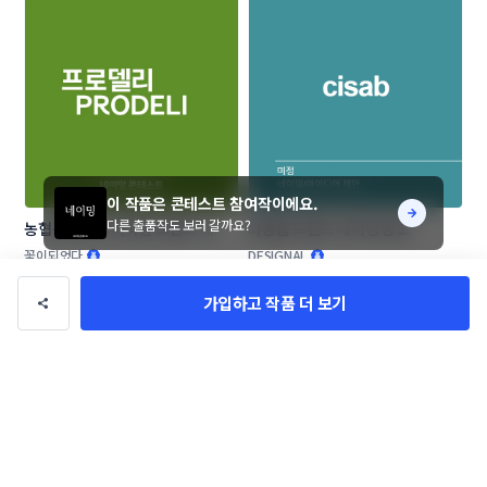
이 작품은 콘테스트 참여작이에요.
다른 출품작도 보러 갈까요?
농협목우촌 프리미엄 브랜드 네이
화장품 브랜드 네이밍 공모
밍 공모
꽃이되었다
DESIGNAL
가입하고 작품 더 보기