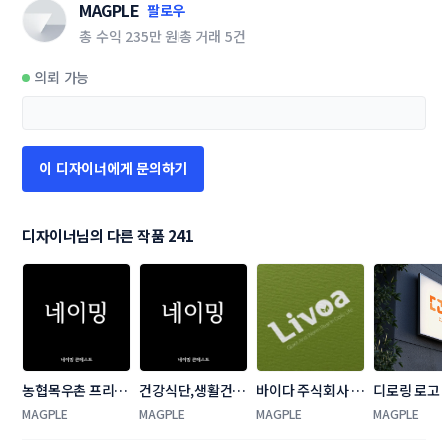
MAGPLE
팔로우
총 수익
235만 원
총 거래
5건
의뢰 가능
이 디자이너에게 문의하기
디자이너님의 다른 작품 241
농협목우촌 프리미
건강식단,생활건기
바이다 주식회사  
디로링 로고
엄 브랜드 네이밍 
식 네이밍 콘테스트
로고 콘테스트
트 [창업 기업
MAGPLE
MAGPLE
MAGPLE
MAGPLE
공모