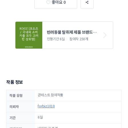
좋아요 0
반려동물 탈취제 제품 브랜드 
네이밍 콘테스트
진행기간 6일
참여작 250개
작품 정보
콘테스트 참여작품
작품 유형
forbiz1010
의뢰자
6일
기간