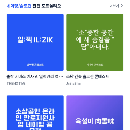
네이밍/슬로건
관련 포트폴리오
더보기
출장 서비스 기사 AI 일정관리 앱 네
소담 건축 슬로건 콘테스트
이밍 콘테스트
THEMOTIVE
JinhaShin