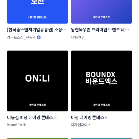
[한국중소벤처기업유통원] 소상공
농협목우촌 프리미엄 브랜드 네이
인 온라인 판로지원사업 네이밍 공
밍 공모
Crevity
라우드소싱_전문가
모전
미용실 미정 네이밍 콘테스트
미정 네이밍 콘테스트
BrandCode
디자인다이스