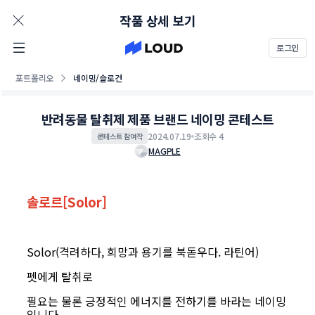
AD
작품 상세 보기
로그인
포트폴리오
네이밍/슬로건
반려동물 탈취제 제품 브랜드 네이밍 콘테스트
2024.07.19
조회수 4
콘테스트 참여작
MAGPLE
솔로르[Solor]
Solor(
격려하다
,
희망과 용기를 북돋우다
.
라틴어
)
펫에게 탈취로
필요는 물론 긍정적인 에너지를 전하기를 바라는 네이밍
입니다
.