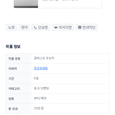
노랑
영어
📞 단순한
👑 럭셔리한
🏢 현대적인
작품 정보
콘테스트 우승작
작품 유형
코코모모맘
의뢰자
6일
기간
로고/브랜딩
카테고리
뷰티/패션
업종
35만 원
총 상금