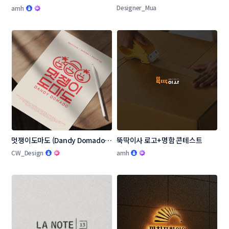
스트
고 콘테스트
Designer_Mua
amh
멋쟁이도마도 (Dandy Domado 
뚝딱이사 로고+명함 콘테스트
로고 콘테스트
CW_Design
amh