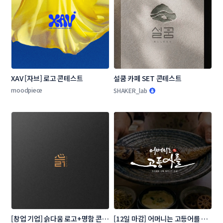
XAV [자브] 로고 콘테스트
설쿰 카페 SET 콘테스트
moodpiece
SHAKER_lab
[창업 기업] 슭다움 로고+명함 콘테
[12일 마감] 어머니는 고등어를 로