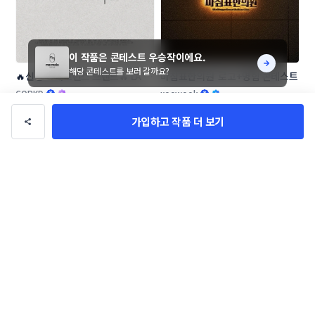
이 작품은 콘테스트 우승작이에요.
해당 콘테스트를 보러 갈까요?
🔥신생 프래그런스 브랜드🔥 LA 
마침표한의원  로고+명함 콘테스트
NOTE13 로고 콘테스트
CORKD
xoowook
가입하고 작품 더 보기
[창업 기업] 우리들 F&B 로고 콘테
모어스웰 로고+명함 콘테스트
스트
LioD
BRANDING_LOGO_JAMES_SHIN