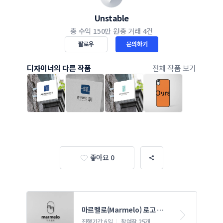
Unstable
총 수익
150만 원
총 거래
4건
팔로우
문의하기
디자이너의 다른 작품
전체 작품 보기
좋아요 0
마르멜로(Marmelo) 로고 콘
테스트
진행기간 6일
참여작 25개