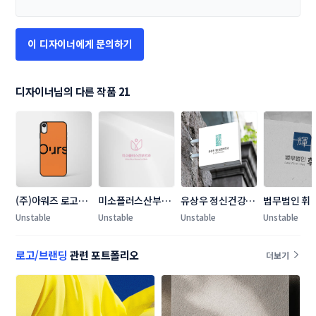
이 디자이너에게 문의하기
디자이너님의 다른 작품 21
(주)아워즈 로고
미소플러스산부인
유상우 정신건강의
법무법인 휘 
+명함 콘테스트
과 로고+간판 콘테
학과 로고+간판 콘
콘테스트
Unstable
Unstable
Unstable
Unstable
스트
테스트
로고/브랜딩
관련 포트폴리오
더보기