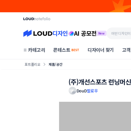
디자인
AI 공모전
New
카테고리
콘테스트
디자이너 찾기
고객
BEST
포트폴리오
제품/공간
(주)개선스포츠 런닝머신
DouD
팔로우