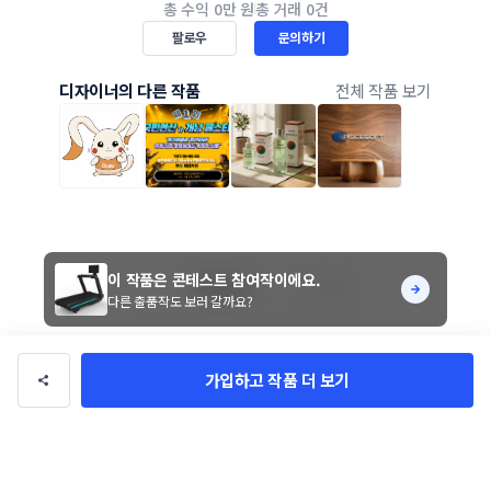
총 수익
0만 원
총 거래
0건
팔로우
문의하기
디자이너의 다른 작품
전체 작품 보기
이 작품은 콘테스트 참여작이에요.
좋아요 0
다른 출품작도 보러 갈까요?
가입하고 작품 더 보기
(주)개선스포츠 런닝머신 제
품/3D 콘테스트
진행기간 30일
참여작 17개