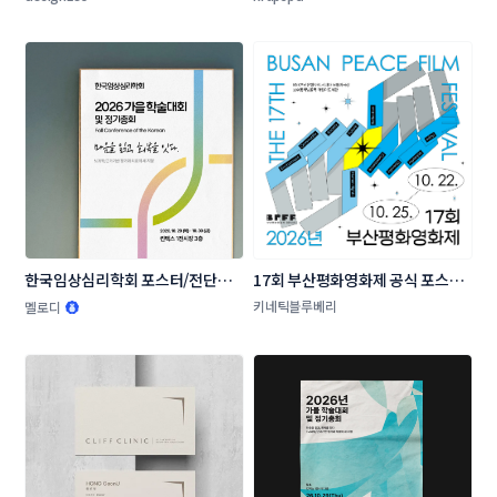
한국임상심리학회 포스터/전단지 
17회 부산평화영화제 공식 포스터 
콘테스트
공모
키네틱블루베리
멜로디