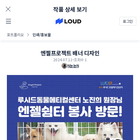
AD
작품 상세 보기
로그인
포트폴리오
인쇄/홍보물
엔젤프로젝트 배너 디자인
2024.07.11
조회수 1
N뉸뉸N