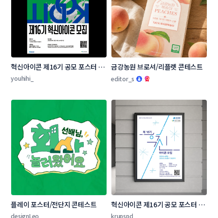
혁신아이콘 제16기 공모 포스터 디
금강농원 브로셔/리플렛 콘테스트
자인 콘테스트
youhihi_
editor_s
플레이 포스터/전단지 콘테스트
혁신아이콘 제16기 공모 포스터 디
자인 콘테스트
designLeo
krupspd