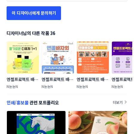
이 디자이너에게 문의하기
디자이너님의 다른 작품 36
엔젤프로젝트 배너 
엔젤프로젝트 배너 
엔젤프로젝트 배너 
엔젤프로젝트 
디자인
디자인
디자인
디자인
N뉸뉸N
N뉸뉸N
N뉸뉸N
N뉸뉸N
인쇄/홍보물
관련 포트폴리오
더보기