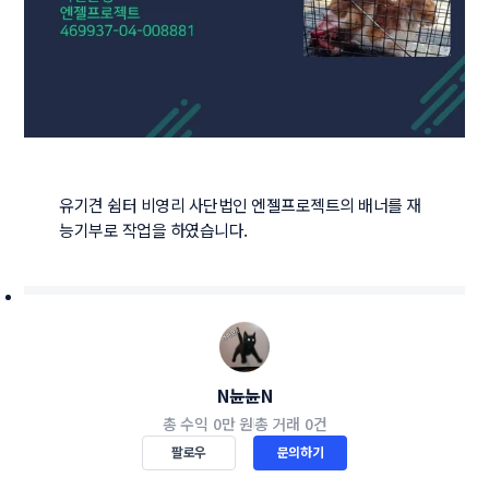
유기견 쉼터 비영리 사단법인 엔젤프로젝트의 배너를 재
능기부로 작업을 하였습니다.
N뉸뉸N
총 수익
0만 원
총 거래
0건
팔로우
문의하기