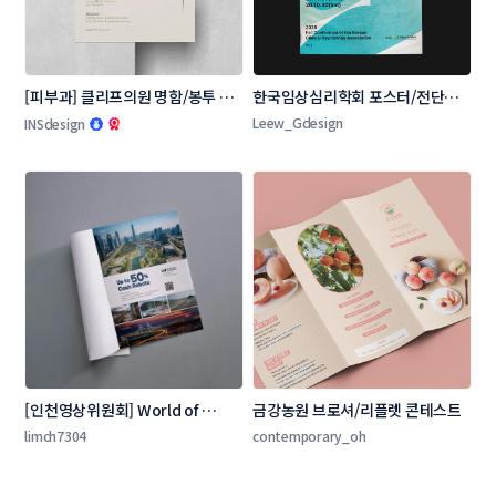
[피부과] 클리프의원 명함/봉투 콘
한국임상심리학회 포스터/전단지 
테스트
콘테스트
Leew_Gdesign
INSdesign
[인천영상위원회] World of 
금강농원 브로셔/리플렛 콘테스트
Locations 잡지 광고 콘테스트
limch7304
contemporary_oh