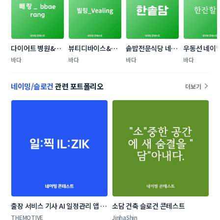
다이어트 병원&주
뷰티디바이스&코
솥밥전문식당 네이
우동선 네이
사 이름 네이밍 콘
스메틱 브랜드 네이
밍 콘테스트
스트
바다
바다
바다
바다
테스트
밍 콘테스트
네이밍/슬로건
관련 포트폴리오
더보기
출장 서비스 기사 AI 일정관리 앱 네
소담 건축 슬로건 콘테스트
이밍 콘테스트
THEMOTIVE
JinhaShin