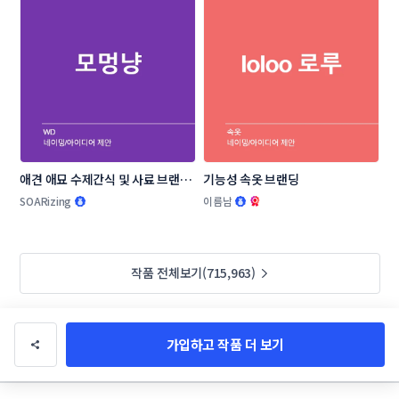
애견 애묘 수제간식 및 사료 브랜드 
기능성 속옷 브랜딩
작명부탁드립니다.
SOARizing
이름남
작품 전체보기(715,963)
가입하고 작품 더 보기