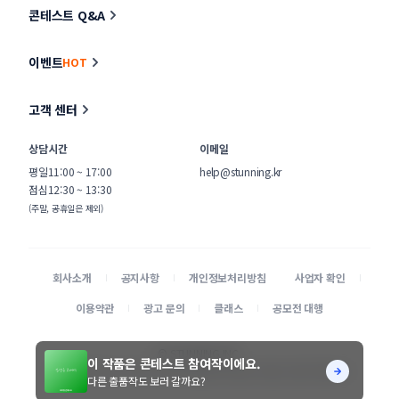
콘테스트 Q&A
이벤트
HOT
고객 센터
상담시간
이메일
평일
11:00 ~ 17:00
help@stunning.kr
점심
12:30 ~ 13:30
(주말, 공휴일은 제외)
회사소개
공지사항
개인정보처리방침
사업자 확인
이용약관
광고 문의
클래스
공모전 대행
© STUNNING INC.
이 작품은 콘테스트 참여작이에요.
본 사이트에 게시된 디자이너 및 의뢰기업 정보가 무단으로 수집되는 것을 거부합니다.
다른 출품작도 보러 갈까요?