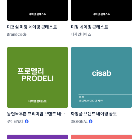
미용실 미정 네이밍 콘테스트
미정 네이밍 콘테스트
BrandCode
디자인다이스
농협목우촌 프리미엄 브랜드 네이
화장품 브랜드 네이밍 공모
밍 공모
꽃이되었다
DESIGNAL