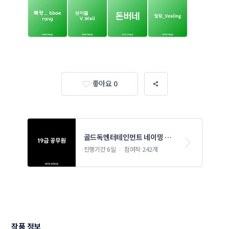
좋아요 0
골드독엔터테인먼트 네이밍 콘
테스트
진행기간 6일
참여작 242개
작품 정보