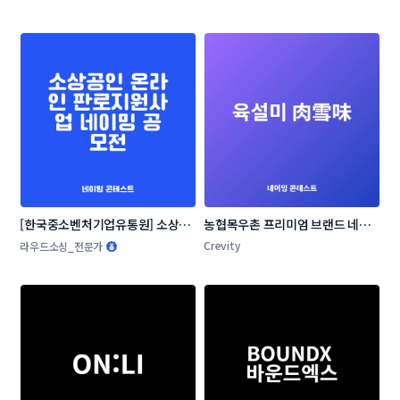
[한국중소벤처기업유통원] 소상공
농협목우촌 프리미엄 브랜드 네이
인 온라인 판로지원사업 네이밍 공
밍 공모
Crevity
라우드소싱_전문가
모전