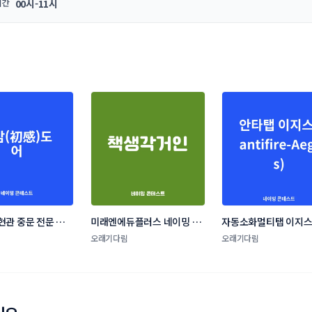
시간
00시-11시
현관 중문 전문 브랜
미래엔에듀플러스 네이밍 콘
자동소화멀티탭 이지
 콘테스트
테스트
(Aegis) 브랜드 네이밍
오래기다림
오래기다림
스트