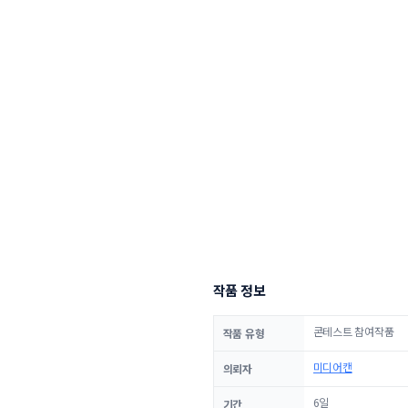
작품 정보
콘테스트 참여작품
작품 유형
미디어캔
의뢰자
6일
기간