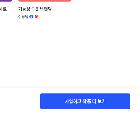
사료 브
기능성 속옷 브랜딩
.
이름남
가입하고 작품 더 보기
서비스 소개