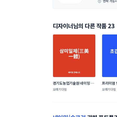
🕔
연락 가능
디자이너님의 다른 작품 23
경기도농업기술원 네이밍 콘
프리미엄 
테스트
드 네이밍
오래기다림
오래기다림