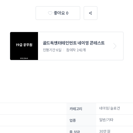
좋아요 0
골드독엔터테인먼트 네이밍 콘테스트
진행기간 6일
참여작 242개
네이밍/슬로건
카테고리
일반/기타
업종
30만 원
총 상금