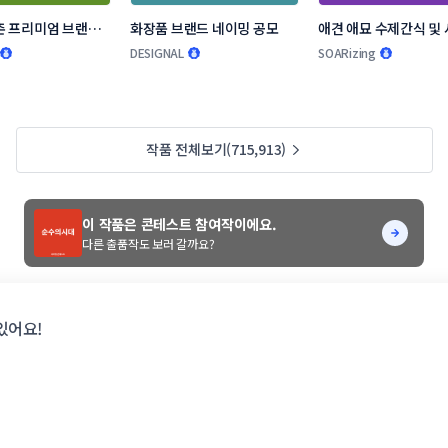
 프리미엄 브랜드 
화장품 브랜드 네이밍 공모
애견 애묘 수제간식 및 
모
랜드 작명부탁드립니다
DESIGNAL
SOARizing
작품 전체보기(715,913)
이 작품은 콘테스트 참여작이에요.
다른 출품작도 보러 갈까요?
있어요!