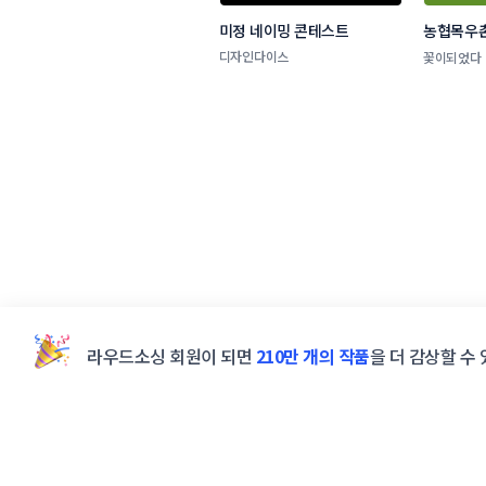
미정 네이밍 콘테스트
농협목우촌
네이밍 공
디자인다이스
꽃이되었다
라우드소싱 회원이 되면
210만 개의 작품
을 더 감상할 수 