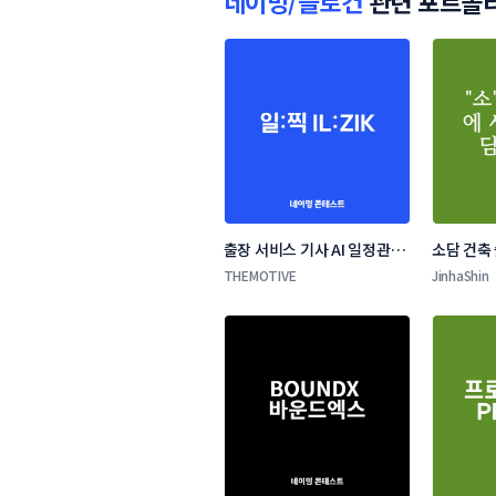
네이밍/슬로건
관련 포트폴
출장 서비스 기사 AI 일정관리 
소담 건축
앱 네이밍 콘테스트
THEMOTIVE
JinhaShin