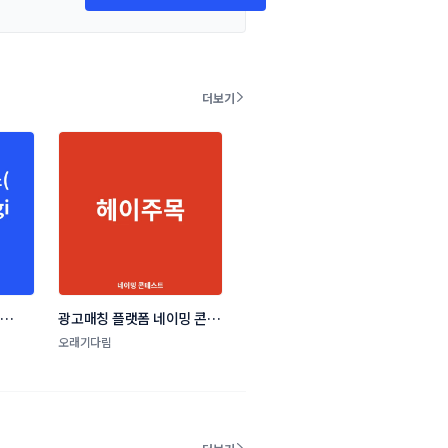
더보기
스
광고매칭 플랫폼 네이밍 콘테
 콘테
스트
오래기다림