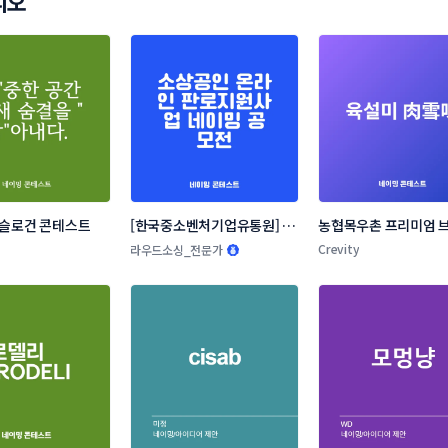
리오
 슬로건 콘테스트
[한국중소벤처기업유통원] 소
농협목우촌 프리미엄 브
상공인 온라인 판로지원사업 
네이밍 공모
Crevity
라우드소싱_전문가
네이밍 공모전