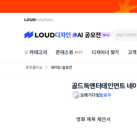
디자인
AI 공모전
New
카테고리
콘테스트
디자이너 찾기
고객
BEST
포트폴리오
네이밍/슬로건
골드독엔터테인먼트 네이
오래기다림
팔로우
영화 제목 제안서