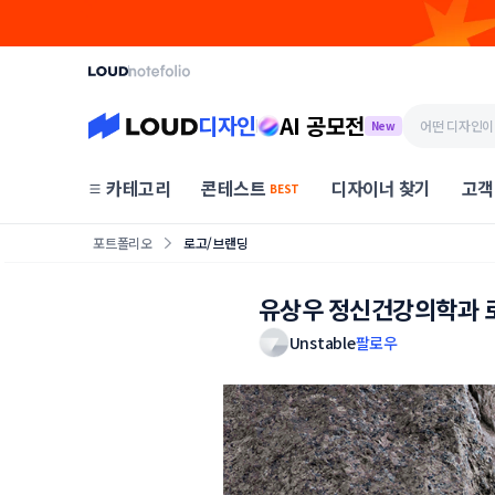
디자인
AI 공모전
New
카테고리
콘테스트
디자이너 찾기
고객
BEST
포트폴리오
로고/브랜딩
유상우 정신건강의학과 
Unstable
팔로우