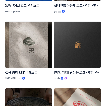
XAV [자브] 로고 콘테스트
실내건축 아윤재 로고+명함 콘테스
트
moodpiece
su_m
설쿰 카페 SET 콘테스트
[창업 기업] 슭다움 로고+명함 콘테
스트
SHAKER_lab
amh