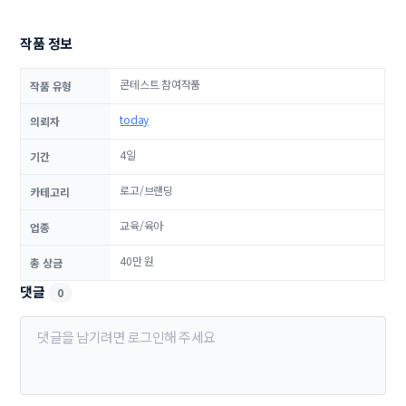
작품 정보
콘테스트 참여작품
작품 유형
today
의뢰자
4일
기간
로고/브랜딩
카테고리
교육/육아
업종
40만 원
총 상금
댓글
0