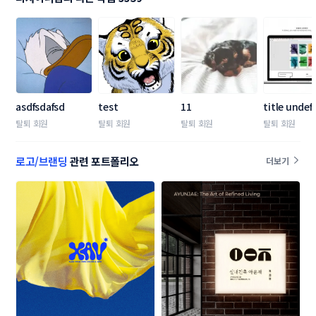
asdfsdafsd
test
11
title undef
탈퇴 회원
탈퇴 회원
탈퇴 회원
탈퇴 회원
로고/브랜딩
관련 포트폴리오
더보기