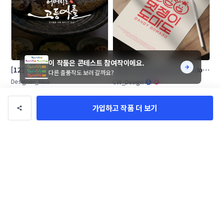
이 작품은 콘테스트 참여작이에요.
[12일 마감] 어머니는 고등어를 로
멋쟁이도마도 (Dandy Domado 
다른 출품작도 보러 갈까요?
고 콘테스트
로고 콘테스트
Designer_Mua
CW_Design
가입하고 작품 더 보기
뚝딱이사 로고+명함 콘테스트
[창업 기업] 우리들 F&B 로고 콘테
스트
amh
LioD