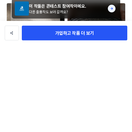
이 작품은 콘테스트 참여작이에요.
다른 출품작도 보러 갈까요?
가입하고 작품 더 보기
설쿰 카페 SET 콘테스트
[12일 마감] 어머니는 고등어를 로
고 콘테스트
Designer_Mua
SHAKER_lab