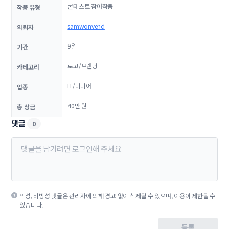
콘테스트 참여작품
작품 유형
samwonvend
의뢰자
9일
기간
로고/브랜딩
카테고리
IT/미디어
업종
40만 원
총 상금
댓글
0
악성, 비방성 댓글은 관리자에 의해 경고 없이 삭제될 수 있으며, 이용이 제한될 수
있습니다.
등록