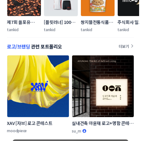
제7회 올포유
[플릿러너] 100억 
쌍지뜰전통식품
주식회사 밀도
(ALLFORYOU) 텍
매출 런스페셜티 BI 
(주) 라벨(파우치) 
(MILDO) 로
tankid
tankid
tankid
tankid
스타일 공모전
리뉴얼 컨테스트
콘테스트
전
로고/브랜딩
관련 포트폴리오
더보기
XAV [자브] 로고 콘테스트
실내건축 아윤재 로고+명함 콘테스
트
moodpiece
su_m