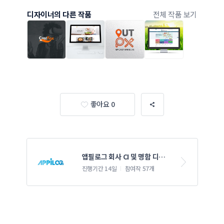
디자이너의 다른 작품
전체 작품 보기
좋아요 0
앱필로그 회사 CI 및 명함 디자
인
진행기간 14일
참여작 57개