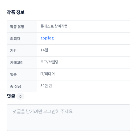
작품 정보
콘테스트 참여작품
작품 유형
appilog
의뢰자
14일
기간
로고/브랜딩
카테고리
IT/미디어
업종
50만 원
총 상금
댓글
0