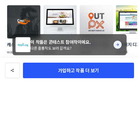
이 작품은 콘테스트 참여작이에요.
캐스트폭스 로고 및 
(주)우리식품 홈페
아웃피엑스 브랜딩 
홈페이지 디
다른 출품작도 보러 갈까요?
명함 디자인 의뢰
이지 디자인 의뢰
디자인을 요청합니
뢰
wari24
wari24
wari24
wari24
다.
로고/브랜딩
관련 포트폴리오
더보기
가입하고 작품 더 보기