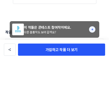
이 작품은 콘테스트 참여작이에요.
작품 정보
다른 출품작도 보러 갈까요?
콘테스트 참여작품
작품 유형
가입하고 작품 더 보기
donoahn
의뢰자
7일
기간
로고/브랜딩
카테고리
일반/기타
업종
20만 원
총 상금
댓글
0