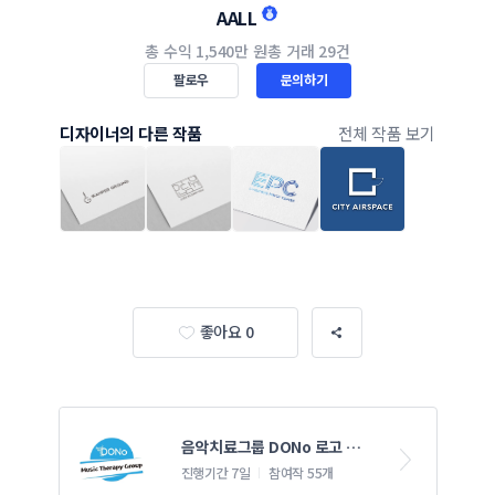
AALL
총 수익
1,540만 원
총 거래
29건
팔로우
문의하기
디자이너의 다른 작품
전체 작품 보기
좋아요 0
음악치료그룹 DONo 로고 디자
인 의뢰
진행기간 7일
참여작 55개