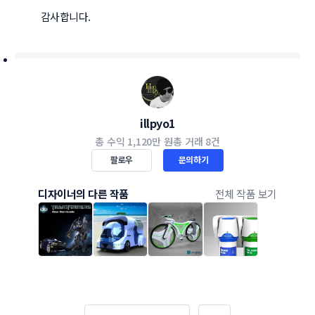
 감사합니다. 
illpyo1
총 수익
1,120만 원
총 거래
8건
팔로우
문의하기
디자이너의 다른 작품
전체 작품 보기