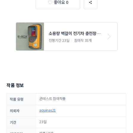
좋아요 0
소용량 벽걸이 전기차 충전장치 
디자인
진행기간 23일
참여작 35개
작품 정보
콘테스트 참여작품
작품 유형
aquinas21
의뢰자
23일
기간