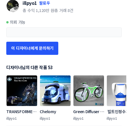
illpyo1
팔로우
총 수익
1,120만 원
총 거래
8건
의뢰 가능
이 디자이너에게 문의하기
디자이너님의 다른 작품 53
TRANSFORMERS 
Chelomy
Green Diffuser 
 빌트인정수
new barricade
Bike Campaign
씽크정수기 
illpyo1
illpyo1
illpyo1
illpyo1
자인