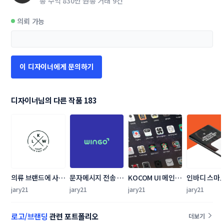
총 수익
830만 원
총 거래
9건
의뢰 가능
이 디자이너에게 문의하기
디자이너님의 다른 작품 183
의류 브랜드에 사용
문자메시지 전송 웹
KOCOM UI 메인 아
인바디 스마
될 로고
사이트 BI 디자인 
이콘 디자인
계 앱 UI UX
jary21
jary21
jary21
jary21
의뢰
자인 공모
로고/브랜딩
관련 포트폴리오
더보기