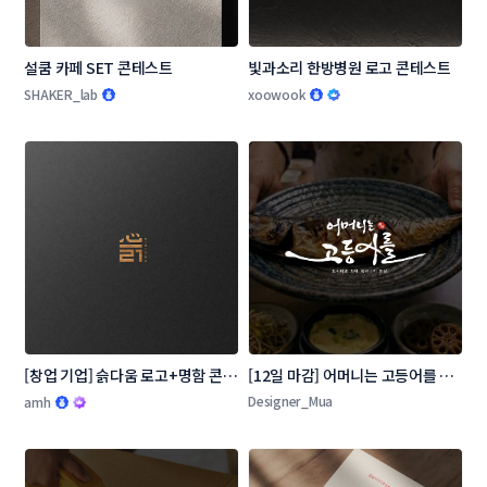
설쿰 카페 SET 콘테스트
빛과소리 한방병원 로고 콘테스트
SHAKER_lab
xoowook
[창업 기업] 슭다움 로고+명함 콘테
[12일 마감] 어머니는 고등어를 로
스트
고 콘테스트
Designer_Mua
amh