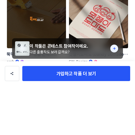
이 작품은 콘테스트 참여작이에요.
다른 출품작도 보러 갈까요?
뚝딱이사 로고+명함 콘테스트
멋쟁이도마도 (Dandy Domado 
로고 콘테스트
amh
CW_Design
가입하고 작품 더 보기