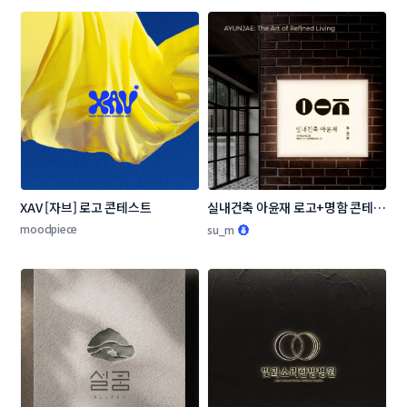
XAV [자브] 로고 콘테스트
실내건축 아윤재 로고+명함 콘테스
트
moodpiece
su_m