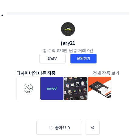
jary21
총 수익
830만 원
총 거래
9건
팔로우
문의하기
디자이너의 다른 작품
전체 작품 보기
좋아요 0