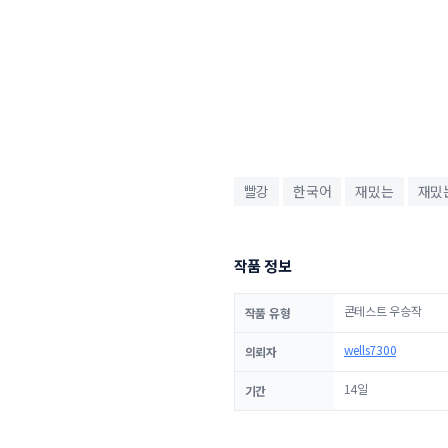
빨강
한국어
재밌는
재밌
작품 정보
콘테스트 우승작
작품 유형
wells7300
의뢰자
14일
기간