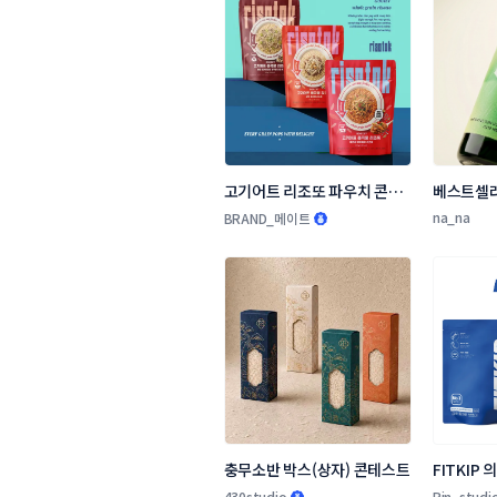
고기어트 리조또 파우치 콘테
베스트셀러
스트
대의 유혹 
na_na
BRAND_메이트
콘테스트
충무소반 박스(상자) 콘테스트
FITKIP
닐 패키지
430studio
Pin_studi