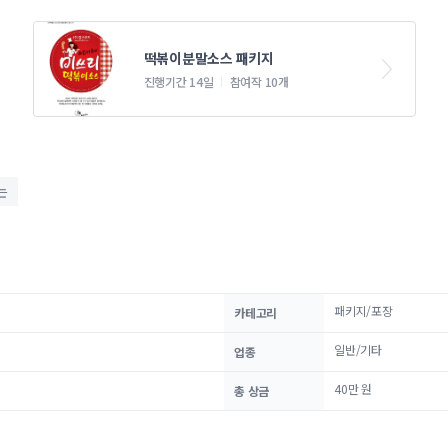
떡볶이분말소스 패키지
진행기간 14일
참여작 10개
는
패키지/포장
카테고리
일반/기타
업종
40만 원
총 상금