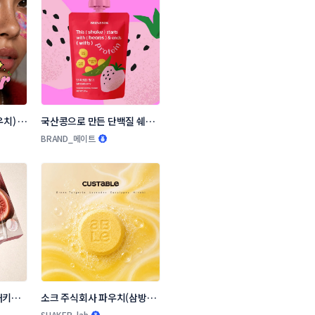
우치) 콘
국산콩으로 만든 단백질 쉐이
크 패키지(파우치) 디자인 콘
BRAND_메이트
테스트
패키지 
소크 주식회사 파우치(삼방봉
투) 콘테스트
SHAKER_lab