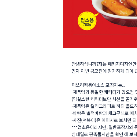
안녕하십니까?저는 패키지디자인만 2
먼저 이번 공모전에 참가하게 되어 큰 
미쓰리떡볶이소스 포장지는...

-제품명과 동일한 캐릭터가 있으면 좋습
(익살스런 캐릭터보단 시선을 끌기위한
-제품명은 캘리그라피로 하되 올드하지 
-바탕은 별적바탕과 체크무늬로 매치하
-사진(떡볶이)은 이미지로 보시면 되
***업소용이라지만, 일반포장지와 동일
섬네일로 판촉물시안을 확인 해 보세요.