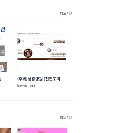
더보기
함 의뢰
(주)횡성광명원 (천연조미료
가루 라벨과 박스 디자인의
kimsb1344
뢰)
더보기