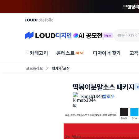
디자인
AI 공모전
New
카테고리
콘테스트
디자이너 찾기
고객
BEST
포트폴리오
패키지/포장
떡볶이분말소스 패키지
kimsb1344
팔로우