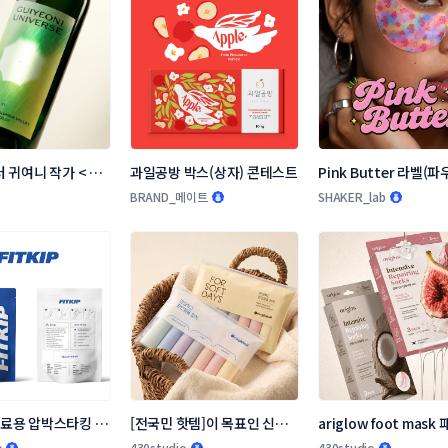
 귀여니 작가 < 늑
과일공방 박스(상자) 콘테스트
Pink Butter 라벨(파
> 와인 라벨 디자인 
테스트
BRAND_메이트
SHAKER_lab
 의료용 압박스타킹 비
[전국민 핫템]이 목표인 신규
ariglow foot mask 
 디자인 의뢰
브랜드 링글벨 언더웨어 패키
디자인
o
430studio
430studio