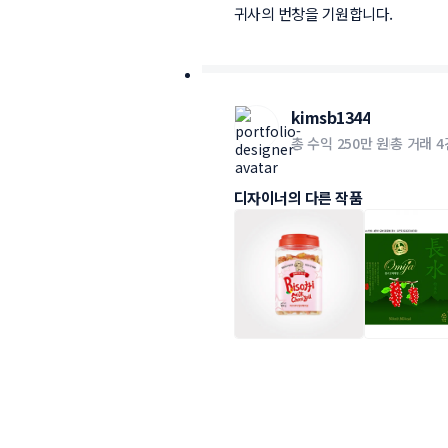
귀사의 번창을 기원합니다.
kimsb1344
총 수익
250만 원
총 거래
4
디자이너의 다른 작품