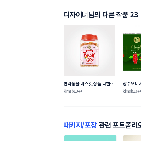
디자이너님의 다른 작품 23
반려동물 비스켓 상품 라벨 디
장수오미자
자인 의뢰
+라벨 디
kimsb1344
kimsb134
패키지/포장
관련 포트폴리