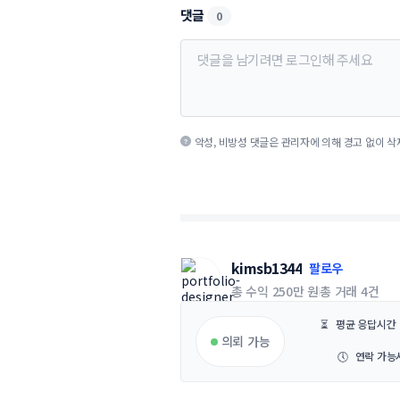
댓글
0
악성, 비방성 댓글은 관리자에 의해 경고 없이 삭
kimsb1344
팔로우
총 수익
250만 원
총 거래
4건
⏳
평균 응답시간
의뢰 가능
🕔
연락 가능