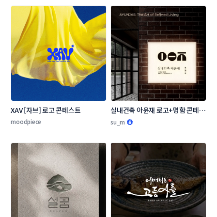
XAV [자브] 로고 콘테스트
실내건축 아윤재 로고+명함 콘테스
트
moodpiece
su_m