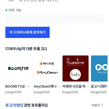
총 수익
50만 원
총 거래
1건
의뢰 가능
이 디자이너에게 문의하기
디자이너님의 다른 작품 211
BOONSTYLE  로
AnyClean(애니크
카페와 사진을 하는 
로고+간판디
고 디자인 의뢰
린)로고+명함디자
포토카페
kongsi0229
kongsi0229
kongsi0229
kongsi0229
인
로고/브랜딩
관련 포트폴리오
더보기