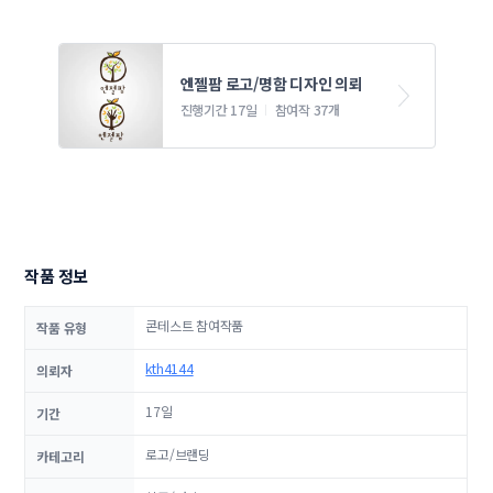
엔젤팜 로고/명함 디자인 의뢰
진행기간 17일
참여작 37개
작품 정보
콘테스트 참여작품
작품 유형
kth4144
의뢰자
17일
기간
로고/브랜딩
카테고리