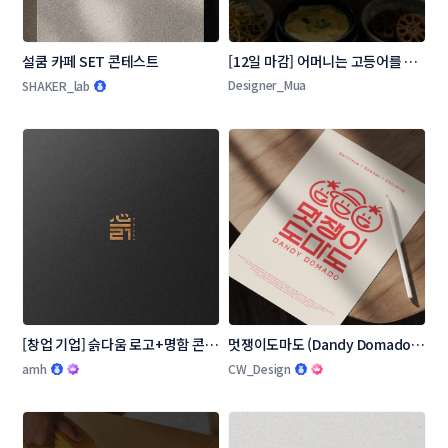
설쿰 카페 SET 콘테스트
[12일 마감] 어머니는 고등어를 로
고 콘테스트
Designer_Mua
SHAKER_lab
[창업 기업] 슭다움 로고+명함 콘테
멋쟁이도마도 (Dandy Domado 
스트
로고 콘테스트
amh
CW_Design