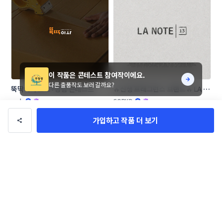
이 작품은 콘테스트 참여작이에요.
다른 출품작도 보러 갈까요?
뚝딱이사 로고+명함 콘테스트
🔥신생 프래그런스 브랜드🔥 LA 
NOTE13 로고 콘테스트
amh
CORKD
가입하고 작품 더 보기