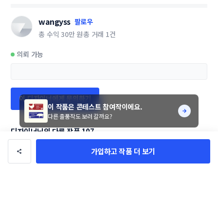
wangyss
팔로우
총 수익
30만 원
총 거래
1건
의뢰 가능
이 디자이너에게 문의하기
이 작품은 콘테스트 참여작이에요.
다른 출품작도 보러 갈까요?
디자이너님의 다른 작품 107
가입하고 작품 더 보기
Do Soft 로고, 간판 
자동화부품 제조회
선일기업 CI 제작
선일기업 CI
디자인 의뢰 
사 로고 및 명함 디
wangyss
wangyss
wangyss
wangyss