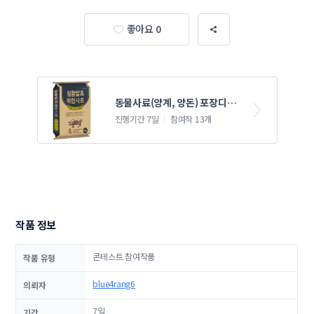
좋아요 0
동물사료(양계, 양돈) 포장디자
인 
진행기간 7일
참여작 13개
작품 정보
콘테스트 참여작품
작품 유형
blue4rang6
의뢰자
7일
기간