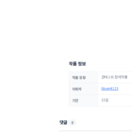
작품 정보
콘테스트 참여작품
작품 유형
bluemt123
의뢰자
15일
기간
댓글
0