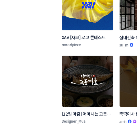
XAV [자브] 로고 콘테스트
실내건축 
콘테스트
moodpiece
su_m
[12일 마감] 어머니는 고등어
뚝딱이사 
를 로고 콘테스트
Designer_Mua
amh