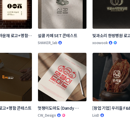
아윤재 로고+명함 
설쿰 카페 SET 콘테스트
빛과소리 한방병원 로고
스트
SHAKER_lab
xoowook
로고+명함 콘테스트
멋쟁이도마도 (Dandy 
[창업 기업] 우리들 F&B
Domado 로고 콘테스트
콘테스트
CW_Design
LioD