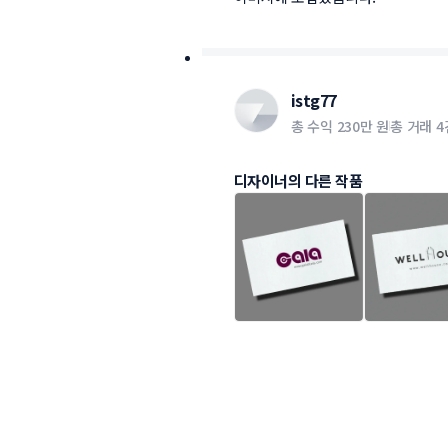
istg77
총 수익
230만 원
총 거래
4
디자이너의 다른 작품