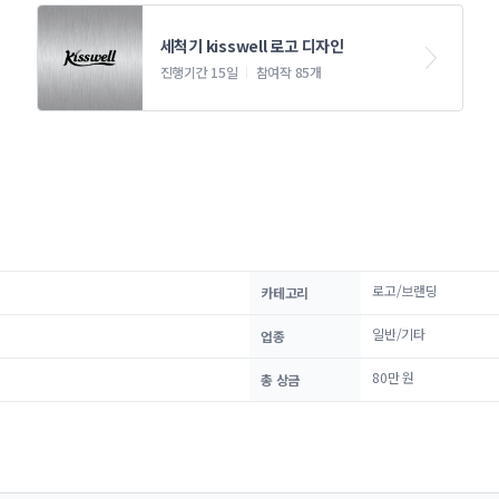
세척기 kisswell 로고 디자인
진행기간 15일
참여작 85개
로고/브랜딩
카테고리
일반/기타
업종
80만 원
총 상금