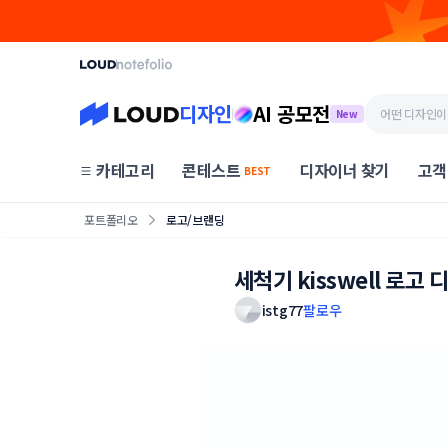
디자인
AI 공모전
New
카테고리
콘테스트
디자이너 찾기
고객
BEST
포트폴리오
로고/브랜딩
세척기 kisswell 로고 
istg77
팔로우