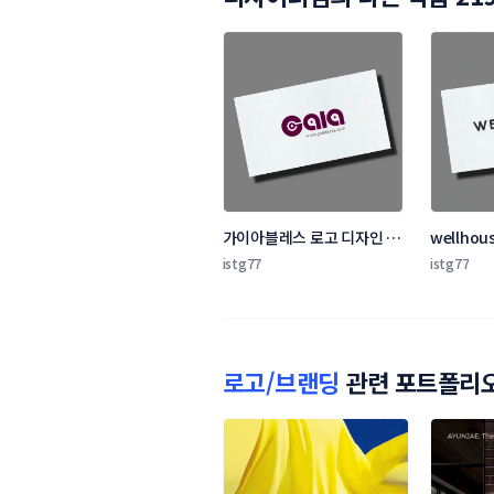
가이아블레스 로고 디자인 의
wellho
뢰
자인
istg77
istg77
로고/브랜딩
관련 포트폴리