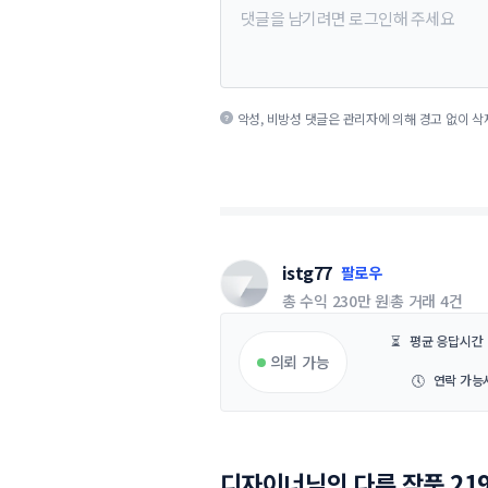
악성, 비방성 댓글은 관리자에 의해 경고 없이 삭
istg77
팔로우
총 수익
230만 원
총 거래
4건
⏳
평균 응답시간
의뢰 가능
🕔
연락 가능
디자이너님의 다른 작품 21