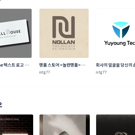
use 텍스트 로고 디
명품 스토어 <놀란명품> 로
회사의 얼굴을 당신의 
고, 명함 디자인 의뢰
만들어주세요.
istg77
istg77
오