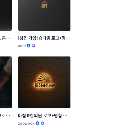
 콘테
[창업 기업] 슭다움 로고+명함 
콘테스트
amh
 로고 
마침표한의원  로고+명함 콘
테스트
xoowook