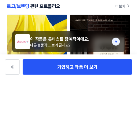
로고/브랜딩
관련 포트폴리오
더보기
이 작품은 콘테스트 참여작이에요.
다른 출품작도 보러 갈까요?
가입하고 작품 더 보기
XAV [자브] 로고 콘테스트
실내건축 아윤재 로고+명함 콘테스
트
moodpiece
su_m