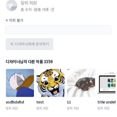
탈퇴 회원
총 수익
-원
총 거래
-건
의뢰 불가
이 디자이너에게 문의하기
디자이너님의 다른 작품 3359
asdfsdafsd
test
11
title undef
탈퇴 회원
탈퇴 회원
탈퇴 회원
탈퇴 회원