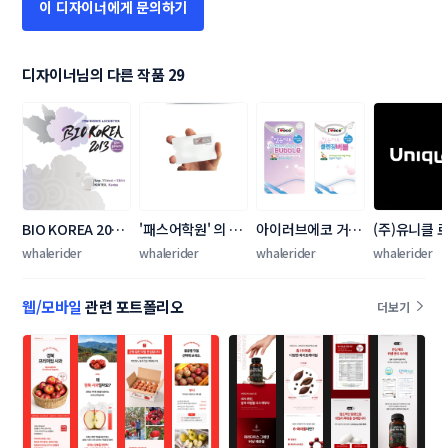
이 디자이너에게 문의하기
디자이너님의 다른 작품 29
BIO KOREA 2013 
'패스어학원' 의 로
아이러브에코 거품
(주)유니클 
포스터 디자인 공모
고를 만들어주세
비누 투명라벨 디자
자인 의뢰
whalerider
whalerider
whalerider
whalerider
전
요!
인 공모
웹/모바일
관련 포트폴리오
더보기