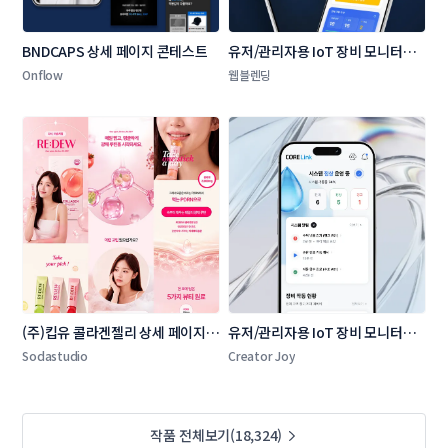
BNDCAPS 상세 페이지 콘테스트
유저/관리자용 IoT 장비 모니터링 
및 원격 제어 모바일 앱 UI/UX
Onflow
웹블렌딩
(주)킵유 콜라겐젤리 상세 페이지 
유저/관리자용 IoT 장비 모니터링 
콘테스트
및 원격 제어 모바일 앱 UI/UX
Sodastudio
Creator Joy
작품 전체보기(18,324)