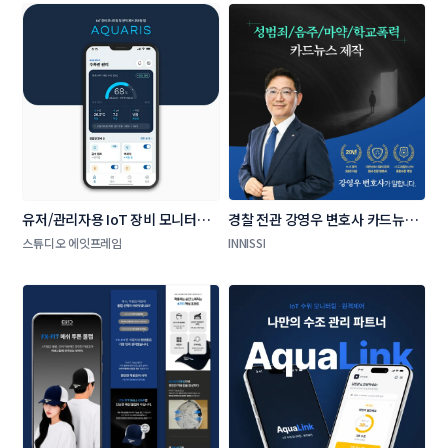
유저/관리자용 IoT 장비 모니터링 
경찰 전관 강영우 변호사 카드뉴스 
및 원격 제어 모바일 앱 UI/UX
제작 콘테스트
스튜디오 에잇프레임
INNISSI