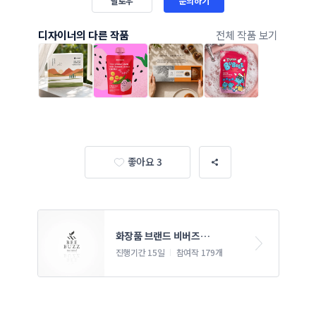
팔로우
문의하기
디자이너의 다른 작품
전체 작품 보기
좋아요 3
화장품 브랜드 비버즈
(BEEBUZZ)를 상징할수있는 
진행기간 15일
참여작 179개
로고 부탁드립니다.