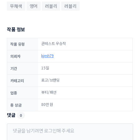
무채색
영어
러블리
러블리
작품 정보
콘테스트 우승작
작품 유형
kjmh79
의뢰자
15일
기간
로고/브랜딩
카테고리
뷰티/패션
업종
80만 원
총 상금
댓글
0