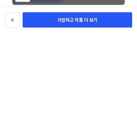
디자이너님의 다른 작품 299
가입하고 작품 더 보기
국산콩으로 만든 단
오차드힐 박스 리뉴
건강음료 선물상자 
냉동새우 포
백질 쉐이크 패키지
얼(상자) 콘테스트
콘테스트
(상자) 콘테
BRAND_메이트
BRAND_메이트
BRAND_메이트
BRAND_메이
(파우치) 디자인 콘
테스트
로고/브랜딩
관련 포트폴리오
더보기