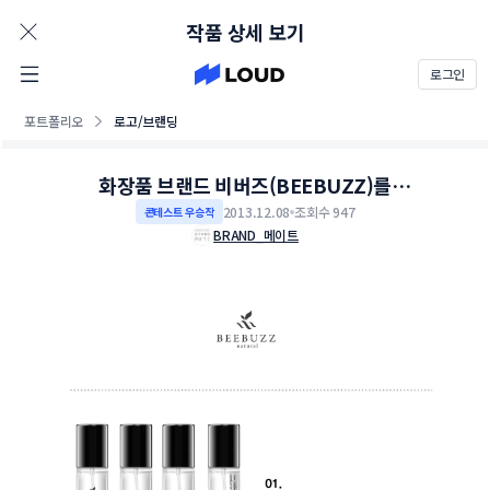
AD
작품 상세 보기
로그인
포트폴리오
로고/브랜딩
화장품 브랜드 비버즈(BEEBUZZ)를
상징할수있는 로고 부탁드립니다.
2013.12.08
조회수 947
콘테스트 우승작
BRAND_메이트