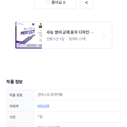
좋아요 0
수능 영어 교재 표지 디자인 개
선
진행기간 7일
참여작 27개
작품 정보
콘테스트 참여작품
작품 유형
enbook
의뢰자
7일
기간