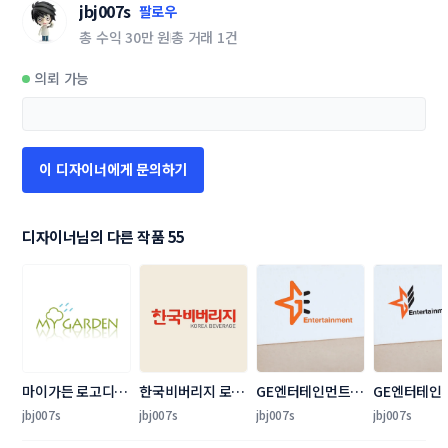
jbj007s
팔로우
총 수익
30만 원
총 거래
1건
의뢰 가능
이 디자이너에게 문의하기
디자이너님의 다른 작품 55
마이가든 로고디자
한국비버리지 로고 
GE엔터테인먼트 
GE엔터테인먼
인 의뢰
디자인 의뢰
로고/명함 디자인 
로고/명함 디
jbj007s
jbj007s
jbj007s
jbj007s
의뢰
의뢰