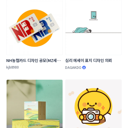
NH농협카드 디자인 공모(MZ세대 
심리 에세이 표지 디자인 의뢰
타겟 상품 카드 플레이트 디자인)
kjb8980
DAGAKDO