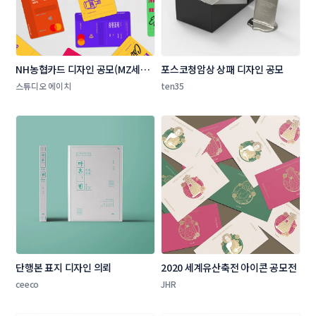
NH농협카드 디자인 공모(MZ세대 
포스코청암상 상패 디자인 공모 
타겟 상품 카드 플레이트 디자인)
스튜디오 에이치
ten35
단행본 표지 디자인 의뢰
2020 세계유산축전 아이콘 공모전
ceeco
JHR