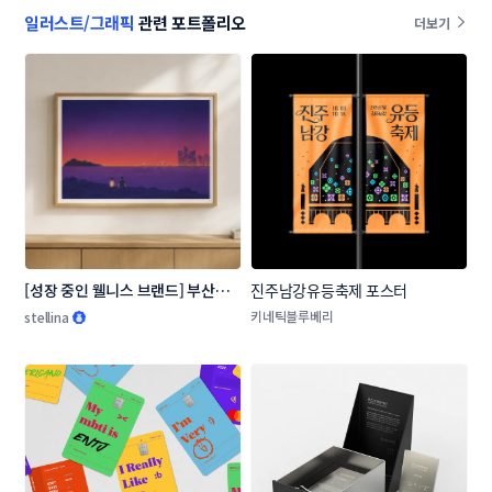
일러스트/그래픽
관련 포트폴리오
더보기
[성장 중인 웰니스 브랜드] 부산의 
진주남강유등축제 포스터
장소, 순간을 담은 일러스트 3종
키네틱블루베리
stellina