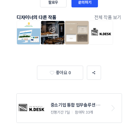
팔로우
문의하기
디자이너의 다른 작품
전체 작품 보기
좋아요 0
중소기업 통합 업무솔루션 
NDesk 영문 로고제작 콘테스
진행기간 7일
참여작 33개
트