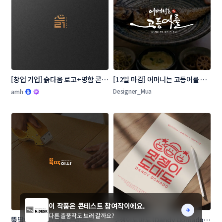
[창업 기업] 슭다움 로고+명함 콘테
[12일 마감] 어머니는 고등어를 로
스트
고 콘테스트
Designer_Mua
amh
이 작품은 콘테스트 참여작이에요.
다른 출품작도 보러 갈까요?
뚝딱이사 로고+명함 콘테스트
멋쟁이도마도 (Dandy Domado 