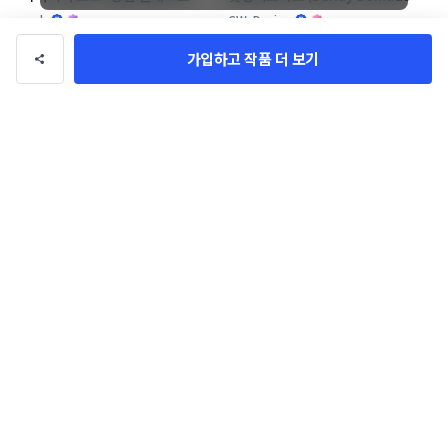
로고 콘테스트
amh
CW_Design
가입하고 작품 더 보기
[창업 기업] 우리들 F&B 로고 콘테
마침표한의원  로고+명함 콘테스트
스트
LioD
xoowook
작품 전체보기(1,048,595)