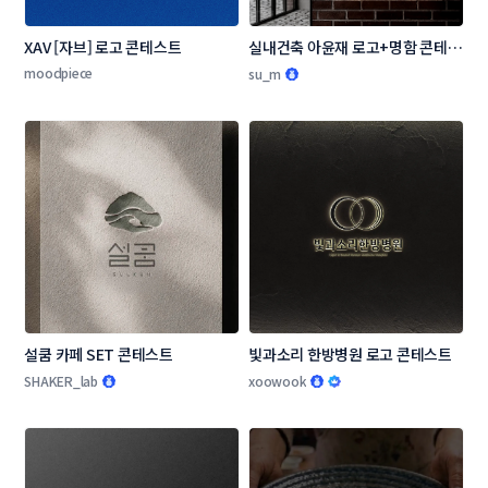
XAV [자브] 로고 콘테스트
실내건축 아윤재 로고+명함 콘테스
트
moodpiece
su_m
설쿰 카페 SET 콘테스트
빛과소리 한방병원 로고 콘테스트
SHAKER_lab
xoowook