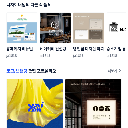
디자이너님의 다른 작품 5
홈페이지 리뉴얼 메
베이커리 컨설팅 업
명언집 디자인 의뢰
중소기업 통
인,서브페이지 작업
체 로고 디자인 의
솔루션 NDes
ja1818
ja1818
ja1818
ja1818
뢰 
문 로고제작
트
로고/브랜딩
관련 포트폴리오
더보기