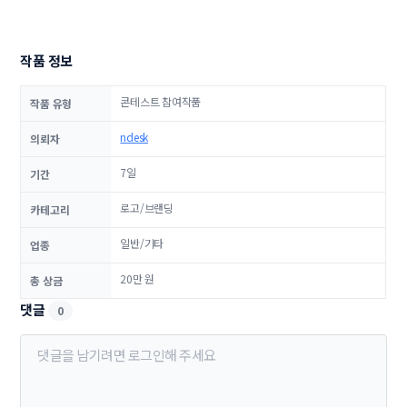
작품 정보
콘테스트 참여작품
작품 유형
ndesk
의뢰자
7일
기간
로고/브랜딩
카테고리
일반/기타
업종
20만 원
총 상금
댓글
0