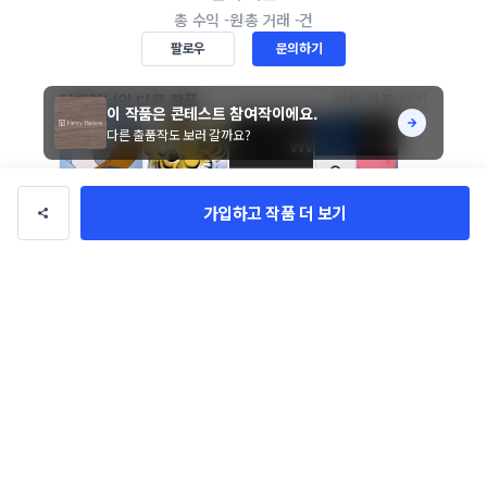
총 수익
-원
총 거래
-건
팔로우
문의하기
디자이너의 다른 작품
전체 작품 보기
이 작품은 콘테스트 참여작이에요.
다른 출품작도 보러 갈까요?
가입하고 작품 더 보기
좋아요 0
남성 의류 쇼핑몰 로고 디자인 
의뢰합니다. [Henry 
진행기간 14일
참여작 86개
Markins] 로고 의뢰