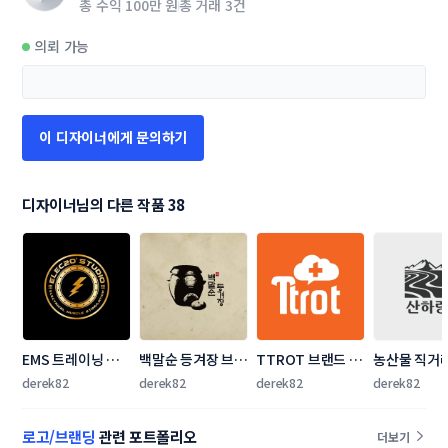
총 수익
100만 원
총 거래
3건
의뢰 가능
이 디자이너에게 문의하기
디자이너님의 다른 작품 38
EMS 트레이닝 스
백말순 등겨장 브랜
TTROT 브랜드 로
농산물 직거
튜디오 로고 의뢰
드 로고 의뢰합니
고/아이콘 디자인 
몰 로고+명함
derek82
derek82
derek82
derek82
다.
의뢰 건 
인 의뢰
로고/브랜딩
관련 포트폴리오
더보기