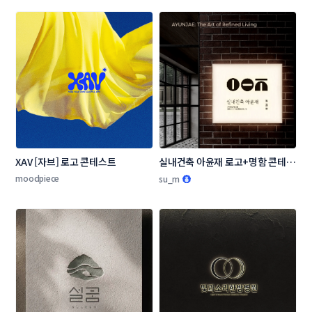
XAV [자브] 로고 콘테스트
실내건축 아윤재 로고+명함 콘테스
트
moodpiece
su_m