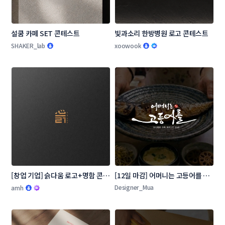
설쿰 카페 SET 콘테스트
빛과소리 한방병원 로고 콘테스트
SHAKER_lab
xoowook
[창업 기업] 슭다움 로고+명함 콘테
[12일 마감] 어머니는 고등어를 로
스트
고 콘테스트
Designer_Mua
amh