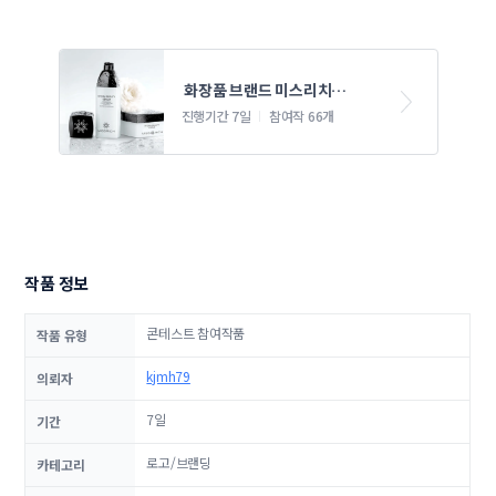
 화장품 브랜드 미스리치
(MISSRICH) 로고의뢰합니다
진행기간 7일
참여작 66개
작품 정보
콘테스트 참여작품
작품 유형
kjmh79
의뢰자
7일
기간
로고/브랜딩
카테고리