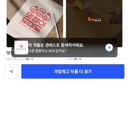
이 작품은 콘테스트 참여작이에요.
다른 출품작도 보러 갈까요?
멋쟁이도마도 (Dandy Domado 
뚝딱이사 로고+명함 콘테스트
로고 콘테스트
CW_Design
amh
가입하고 작품 더 보기