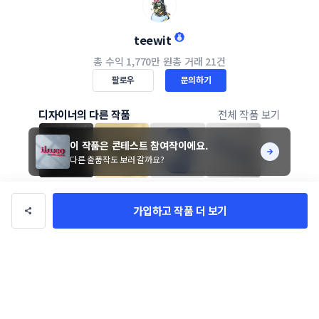
teewit
총 수익
1,770만 원
총 거래
21건
팔로우
문의하기
디자이너의 다른 작품
전체 작품 보기
이 작품은 콘테스트 참여작이에요.
다른 출품작도 보러 갈까요?
가입하고 작품 더 보기
좋아요 0
인쇄관련 재료·장비 납품회사 