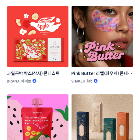
과일공방 박스(상자) 콘테스트
Pink Butter 라벨(파우치) 콘테스
트
BRAND_메이트
SHAKER_lab