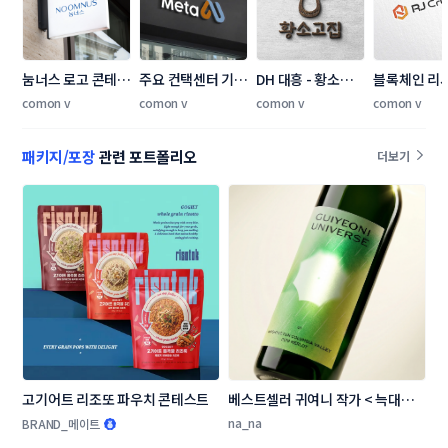
눔너스 로고 콘테스
주요 컨택센터 기업 
DH 대흥 - 황소고집 
블록체인 리
트
CI 제작 의뢰
브랜드 로고 공모
마케팅 회사 
comon v
comon v
comon v
comon v
디자인 의뢰
패키지/포장
관련 포트폴리오
더보기
고기어트 리조또 파우치 콘테스트
베스트셀러 귀여니 작가 < 늑대의 
유혹 > 와인 라벨 디자인 콘테스트
na_na
BRAND_메이트