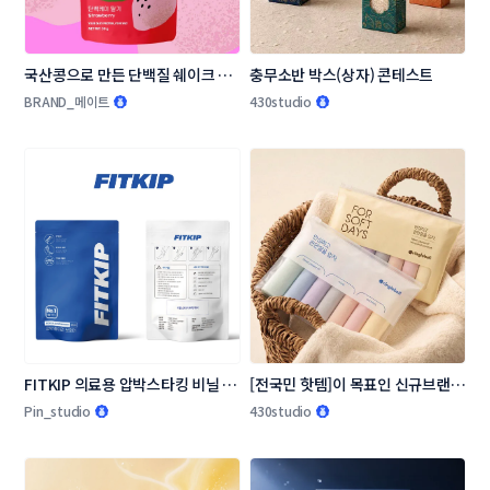
국산콩으로 만든 단백질 쉐이크 패
충무소반 박스(상자) 콘테스트
키지(파우치) 디자인 콘테스트
BRAND_메이트
430studio
FITKIP 의료용 압박스타킹 비닐 패
[전국민 핫템]이 목표인 신규브랜드 
키지 디자인 의뢰
링글벨 언더웨어 패키지 콘테스트
Pin_studio
430studio
입니다