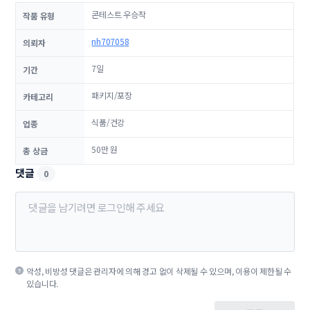
콘테스트 우승작
작품 유형
nh707058
의뢰자
7일
기간
패키지/포장
카테고리
식품/건강
업종
50만 원
총 상금
댓글
0
악성, 비방성 댓글은 관리자에 의해 경고 없이 삭제될 수 있으며, 이용이 제한될 수
있습니다.