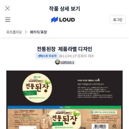
AD
작품 상세 보기
로그인
포트폴리오
패키지/포장
전통된장 제품라벨 디자인
2012.04.17
조회수 769
콘테스트 우승작
comon v