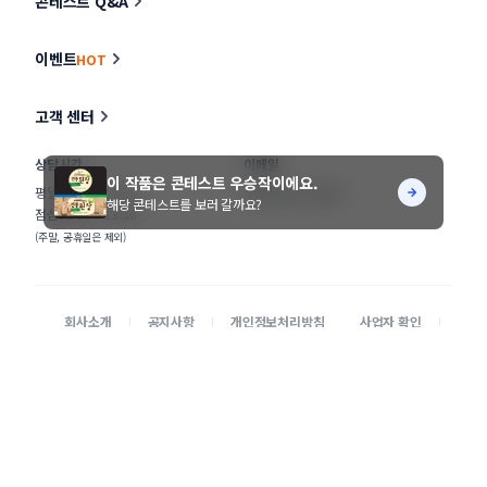
콘테스트 Q&A
이벤트
HOT
고객 센터
상담시간
이메일
이 작품은 콘테스트 우승작이에요.
평일
11:00 ~ 17:00
help@stunning.kr
해당 콘테스트를 보러 갈까요?
점심
12:30 ~ 13:30
(주말, 공휴일은 제외)
회사소개
공지사항
개인정보처리방침
사업자 확인
이용약관
광고 문의
클래스
공모전 대행
© STUNNING INC.
본 사이트에 게시된 디자이너 및 의뢰기업 정보가 무단으로 수집되는 것을 거부합니다.