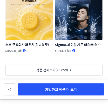
소크 주식회사 파우치(삼방봉투) 콘
SigmaX 페이셜 시트 마스크(for 
테스트
man) 패키지 디자인
SHAKER_lab
SHAKER_lab
작품 전체보기(75,059)
가입하고 작품 더 보기